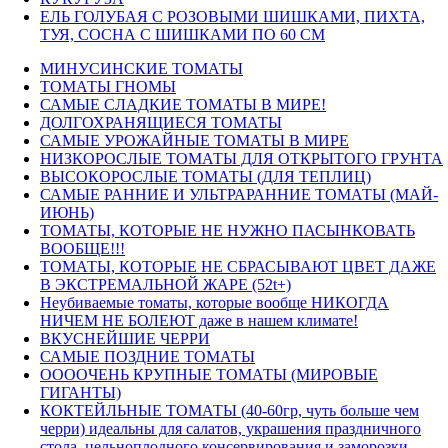
ЕЛЬ ГОЛУБАЯ С РОЗОВЫМИ ШИШКАМИ, ПИХТА,
ТУЯ, СОСНА С ШИШКАМИ ПО 60 СМ
МИНУСИНСКИЕ ТОМАТЫ
ТОМАТЫ ГНОМЫ
САМЫЕ СЛАДКИЕ ТОМАТЫ В МИРЕ!
ДОЛГОХРАНЯЩИЕСЯ ТОМАТЫ
САМЫЕ УРОЖАЙНЫЕ ТОМАТЫ В МИРЕ
НИЗКОРОСЛЫЕ ТОМАТЫ ДЛЯ ОТКРЫТОГО ГРУНТА
ВЫСОКОРОСЛЫЕ ТОМАТЫ (ДЛЯ ТЕПЛИЦ)
САМЫЕ РАННИЕ И УЛЬТРАРАННИЕ ТОМАТЫ (МАЙ-
ИЮНЬ)
ТОМАТЫ, КОТОРЫЕ НЕ НУЖНО ПАСЫНКОВАТЬ
ВООБЩЕ!!!
ТОМАТЫ, КОТОРЫЕ НЕ СБРАСЫВАЮТ ЦВЕТ ДАЖЕ
В ЭКСТРЕМАЛЬНОЙ ЖАРЕ (52t+)
Неубиваемые томаты, которые вообще НИКОГДА
НИЧЕМ НЕ БОЛЕЮТ даже в нашем климате!
ВКУСНЕЙШИЕ ЧЕРРИ
САМЫЕ ПОЗДНИЕ ТОМАТЫ
ООООЧЕНЬ КРУПНЫЕ ТОМАТЫ (МИРОВЫЕ
ГИГАНТЫ)
КОКТЕЙЛЬНЫЕ ТОМАТЫ (40-60гр, чуть больше чем
черри) идеальны для салатов, украшения праздничного
стола, цельноплодного консервирования и заморозки