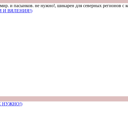
ормир. и пасынков. не нужно!, шикарен для северных регионов с 
 И ВЯЛЕНИЯ!)
Е НУЖНО!)