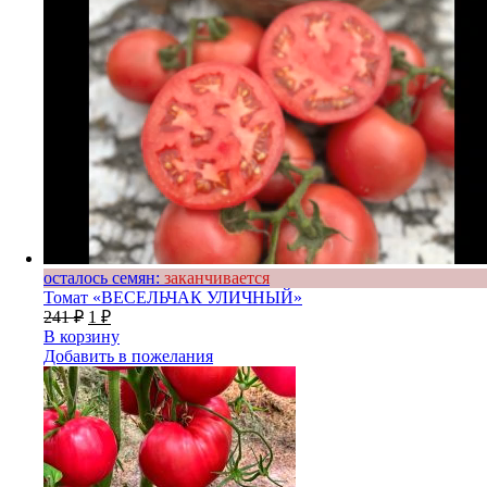
осталось семян:
заканчивается
Томат «ВЕСЕЛЬЧАК УЛИЧНЫЙ»
241
₽
1
₽
В корзину
Добавить в пожелания