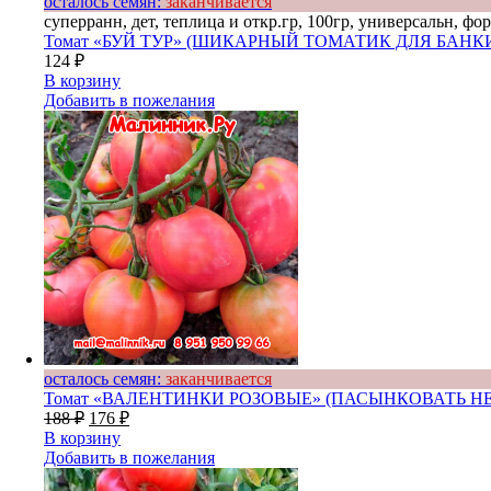
осталось семян:
заканчивается
суперранн, дет, теплица и откр.гр, 100гр, универсальн, ф
Томат «БУЙ ТУР» (ШИКАРНЫЙ ТОМАТИК ДЛЯ БАНКИ
124
₽
В корзину
Добавить в пожелания
осталось семян:
заканчивается
Томат «ВАЛЕНТИНКИ РОЗОВЫЕ» (ПАСЫНКОВАТЬ Н
188
₽
176
₽
В корзину
Добавить в пожелания