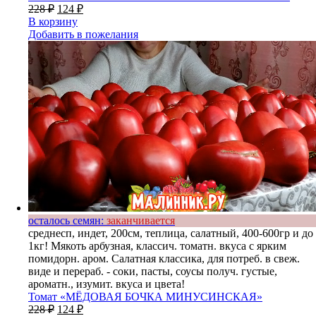
228
₽
124
₽
В корзину
Добавить в пожелания
осталось семян:
заканчивается
среднесп, индет, 200см, теплица, салатный, 400-600гр и до
1кг! Мякоть арбузная, классич. томатн. вкуса с ярким
помидорн. аром. Салатная классика, для потреб. в свеж.
виде и перераб. - соки, пасты, соусы получ. густые,
ароматн., изумит. вкуса и цвета!
Томат «МЁДОВАЯ БОЧКА МИНУСИНСКАЯ»
228
₽
124
₽