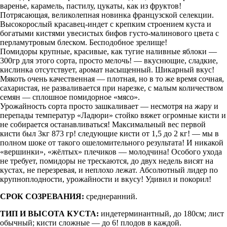
варенье, карамель, пастилу, цукаты, как из фруктов!
Потрясающая, великолепная новинка французской селекции.
Высокорослый красавец-индет с крепким строением куста и
богатыми кистями увесистых бифов густо-малинового цвета с
перламутровым блеском. Бесподобное зрелище!
Помидоры крупные, красивые, как тугие наливные яблоки —
300гр для этого сорта, просто мелочь! — вкуснющие, сладкие,
кислинка отсутствует, аромат насыщенный. Шикарный вкус!
Мякоть очень качественная — плотная, но в то же время сочная,
сахаристая, не разваливается при нарезке, с малым количеством
семян — сплошное помидорное «мясо».
Урожайность сорта просто зашкаливает — несмотря на жару и
перепады температур «Ладюри» стойко вяжет огромные кисти и
не собирается останавливаться! Максимальный вес первой
кисти был 3кг 873 гр! следующие кисти от 1,5 до 2 кг! — мы в
полном шоке от такого ошеломительного результата! И никакой
«вершинки», «жёлтых» плечиков — молодчина! Особого ухода
не требует, помидоры не трескаются, до двух недель висят на
кустах, не перезревая, и неплохо лежат. Абсолютный лидер по
крупноплодности, урожайности и вкусу! Удивил и покорил!
СРОК СОЗРЕВАНИЯ:
среднеранний.
ТИП И ВЫСОТА КУСТА:
индетерминантный, до 180см; лист
обычный; кисти сложные — до 6! плодов в каждой.