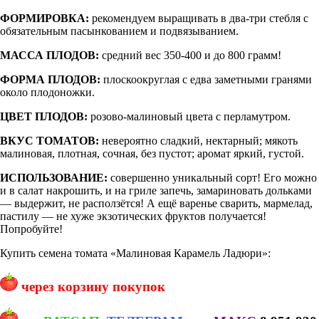
ФОРМИРОВКА:
рекомендуем выращивать в два-три стебля с
обязательным пасынкованием и подвязыванием.
МАССА ПЛОДОВ:
средний вес 350-400 и до 800 грамм!
ФОРМА ПЛОДОВ:
плоскоокруглая с едва заметными гранями
около плодоножки.
ЦВЕТ ПЛОДОВ:
розово-малиновый цвета с перламутром.
ВКУС ТОМАТОВ:
невероятно сладкий, нектарный; мякоть
малиновая, плотная, сочная, без пустот; аромат яркий, густой.
ИСПОЛЬЗОВАНИЕ:
совершенно уникальный сорт! Его можно
и в салат накрошить, и на гриле запечь, замариновать дольками
— выдержит, не расползётся! А ещё варенье сварить, мармелад,
пастилу — не хуже экзотических фруктов получается!
Попробуйте!
Купить семена томата «Малиновая Карамель Ладюри»:
через корзину покупок