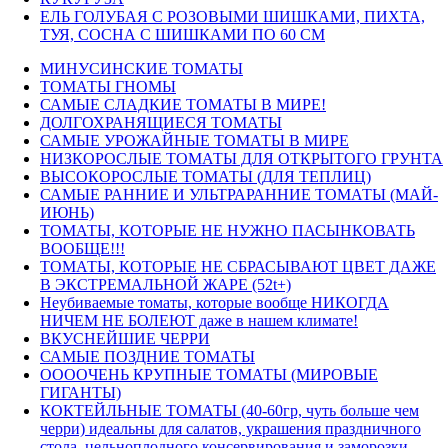
ЕЛЬ ГОЛУБАЯ С РОЗОВЫМИ ШИШКАМИ, ПИХТА,
ТУЯ, СОСНА С ШИШКАМИ ПО 60 СМ
МИНУСИНСКИЕ ТОМАТЫ
ТОМАТЫ ГНОМЫ
САМЫЕ СЛАДКИЕ ТОМАТЫ В МИРЕ!
ДОЛГОХРАНЯЩИЕСЯ ТОМАТЫ
САМЫЕ УРОЖАЙНЫЕ ТОМАТЫ В МИРЕ
НИЗКОРОСЛЫЕ ТОМАТЫ ДЛЯ ОТКРЫТОГО ГРУНТА
ВЫСОКОРОСЛЫЕ ТОМАТЫ (ДЛЯ ТЕПЛИЦ)
САМЫЕ РАННИЕ И УЛЬТРАРАННИЕ ТОМАТЫ (МАЙ-
ИЮНЬ)
ТОМАТЫ, КОТОРЫЕ НЕ НУЖНО ПАСЫНКОВАТЬ
ВООБЩЕ!!!
ТОМАТЫ, КОТОРЫЕ НЕ СБРАСЫВАЮТ ЦВЕТ ДАЖЕ
В ЭКСТРЕМАЛЬНОЙ ЖАРЕ (52t+)
Неубиваемые томаты, которые вообще НИКОГДА
НИЧЕМ НЕ БОЛЕЮТ даже в нашем климате!
ВКУСНЕЙШИЕ ЧЕРРИ
САМЫЕ ПОЗДНИЕ ТОМАТЫ
ООООЧЕНЬ КРУПНЫЕ ТОМАТЫ (МИРОВЫЕ
ГИГАНТЫ)
КОКТЕЙЛЬНЫЕ ТОМАТЫ (40-60гр, чуть больше чем
черри) идеальны для салатов, украшения праздничного
стола, цельноплодного консервирования и заморозки