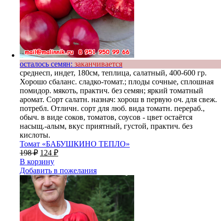
осталось семян:
заканчивается
среднесп, индет, 180см, теплица, салатный, 400-600 гр.
Хорошо сбаланс. сладко-томат.; плоды сочные, сплошная
помидор. мякоть, практич. без семян; яркий томатный
аромат. Сорт салатн. назнач: хорош в первую оч. для свеж.
потребл. Отличн. сорт для люб. вида томатн. перераб.,
обыч. в виде соков, томатов, соусов - цвет остаётся
насыщ.-алым, вкус приятный, густой, практич. без
кислоты.
Томат «БАБУШКИНО ТЕПЛО»
198
₽
124
₽
В корзину
Добавить в пожелания