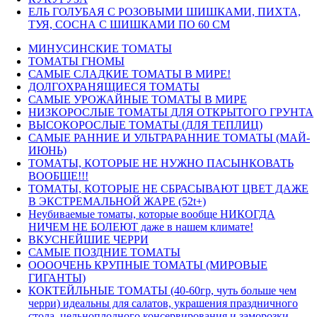
ЕЛЬ ГОЛУБАЯ С РОЗОВЫМИ ШИШКАМИ, ПИХТА,
ТУЯ, СОСНА С ШИШКАМИ ПО 60 СМ
МИНУСИНСКИЕ ТОМАТЫ
ТОМАТЫ ГНОМЫ
САМЫЕ СЛАДКИЕ ТОМАТЫ В МИРЕ!
ДОЛГОХРАНЯЩИЕСЯ ТОМАТЫ
САМЫЕ УРОЖАЙНЫЕ ТОМАТЫ В МИРЕ
НИЗКОРОСЛЫЕ ТОМАТЫ ДЛЯ ОТКРЫТОГО ГРУНТА
ВЫСОКОРОСЛЫЕ ТОМАТЫ (ДЛЯ ТЕПЛИЦ)
САМЫЕ РАННИЕ И УЛЬТРАРАННИЕ ТОМАТЫ (МАЙ-
ИЮНЬ)
ТОМАТЫ, КОТОРЫЕ НЕ НУЖНО ПАСЫНКОВАТЬ
ВООБЩЕ!!!
ТОМАТЫ, КОТОРЫЕ НЕ СБРАСЫВАЮТ ЦВЕТ ДАЖЕ
В ЭКСТРЕМАЛЬНОЙ ЖАРЕ (52t+)
Неубиваемые томаты, которые вообще НИКОГДА
НИЧЕМ НЕ БОЛЕЮТ даже в нашем климате!
ВКУСНЕЙШИЕ ЧЕРРИ
САМЫЕ ПОЗДНИЕ ТОМАТЫ
ООООЧЕНЬ КРУПНЫЕ ТОМАТЫ (МИРОВЫЕ
ГИГАНТЫ)
КОКТЕЙЛЬНЫЕ ТОМАТЫ (40-60гр, чуть больше чем
черри) идеальны для салатов, украшения праздничного
стола, цельноплодного консервирования и заморозки