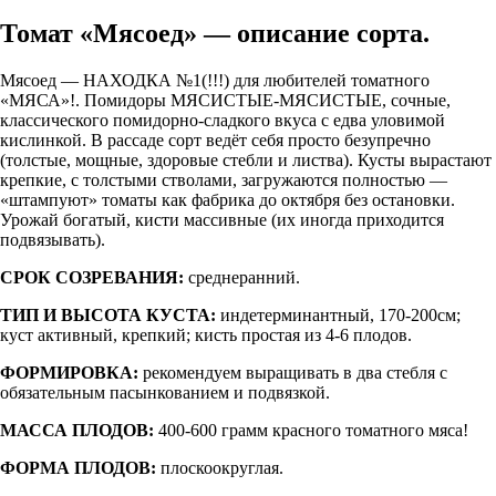
Томат «Мясоед» — описание сорта.
Мясоед — НАХОДКА №1(!!!) для любителей томатного
«МЯСА»!. Помидоры МЯСИСТЫЕ-МЯСИСТЫЕ, сочные,
классического помидорно-сладкого вкуса с едва уловимой
кислинкой. В рассаде сорт ведёт себя просто безупречно
(толстые, мощные, здоровые стебли и листва). Кусты вырастают
крепкие, с толстыми стволами, загружаются полностью —
«штампуют» томаты как фабрика до октября без остановки.
Урожай богатый, кисти массивные (их иногда приходится
подвязывать).
СРОК СОЗРЕВАНИЯ:
среднеранний.
ТИП И ВЫСОТА КУСТА:
индетерминантный, 170-200см;
куст активный, крепкий; кисть простая из 4-6 плодов.
ФОРМИРОВКА:
рекомендуем выращивать в два стебля с
обязательным пасынкованием и подвязкой.
МАССА ПЛОДОВ:
400-600 грамм красного томатного мяса!
ФОРМА ПЛОДОВ:
плоскоокруглая.