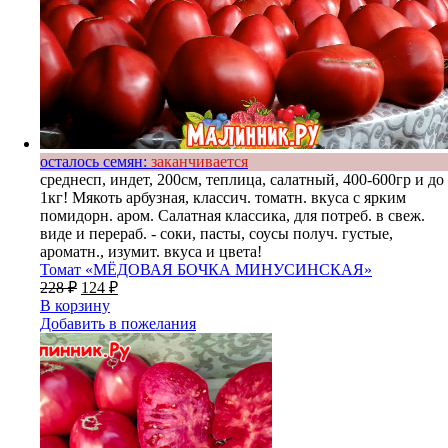
осталось семян:
заканчивается
среднесп, индет, 200см, теплица, салатный, 400-600гр и до
1кг! Мякоть арбузная, классич. томатн. вкуса с ярким
помидорн. аром. Салатная классика, для потреб. в свеж.
виде и перераб. - соки, пасты, соусы получ. густые,
ароматн., изумит. вкуса и цвета!
Томат «МЁДОВАЯ БОЧКА МИНУСИНСКАЯ»
228
₽
124
₽
В корзину
Добавить в пожелания