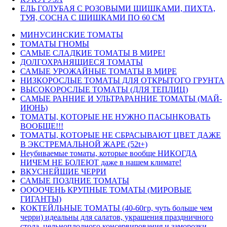
ЕЛЬ ГОЛУБАЯ С РОЗОВЫМИ ШИШКАМИ, ПИХТА,
ТУЯ, СОСНА С ШИШКАМИ ПО 60 СМ
МИНУСИНСКИЕ ТОМАТЫ
ТОМАТЫ ГНОМЫ
САМЫЕ СЛАДКИЕ ТОМАТЫ В МИРЕ!
ДОЛГОХРАНЯЩИЕСЯ ТОМАТЫ
САМЫЕ УРОЖАЙНЫЕ ТОМАТЫ В МИРЕ
НИЗКОРОСЛЫЕ ТОМАТЫ ДЛЯ ОТКРЫТОГО ГРУНТА
ВЫСОКОРОСЛЫЕ ТОМАТЫ (ДЛЯ ТЕПЛИЦ)
САМЫЕ РАННИЕ И УЛЬТРАРАННИЕ ТОМАТЫ (МАЙ-
ИЮНЬ)
ТОМАТЫ, КОТОРЫЕ НЕ НУЖНО ПАСЫНКОВАТЬ
ВООБЩЕ!!!
ТОМАТЫ, КОТОРЫЕ НЕ СБРАСЫВАЮТ ЦВЕТ ДАЖЕ
В ЭКСТРЕМАЛЬНОЙ ЖАРЕ (52t+)
Неубиваемые томаты, которые вообще НИКОГДА
НИЧЕМ НЕ БОЛЕЮТ даже в нашем климате!
ВКУСНЕЙШИЕ ЧЕРРИ
САМЫЕ ПОЗДНИЕ ТОМАТЫ
ООООЧЕНЬ КРУПНЫЕ ТОМАТЫ (МИРОВЫЕ
ГИГАНТЫ)
КОКТЕЙЛЬНЫЕ ТОМАТЫ (40-60гр, чуть больше чем
черри) идеальны для салатов, украшения праздничного
стола, цельноплодного консервирования и заморозки