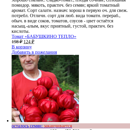
помидор. мякоть, практич. без семян; яркий томатный
аромат. Сорт салатн. назнач: хорош в первую оч. для свеж.
потребл. Отличн. сорт для люб. вида томатн. перераб.,
обыч. в виде соков, томатов, соусов - цвет остаётся
насыщ.-алым, вкус приятный, густой, практич. без
кислоты.
Томат «БАБУШКИНО ТЕПЛО»
198
₽
124
₽
В корзину
Добавить в пожелания
осталось семян:
заканчивается