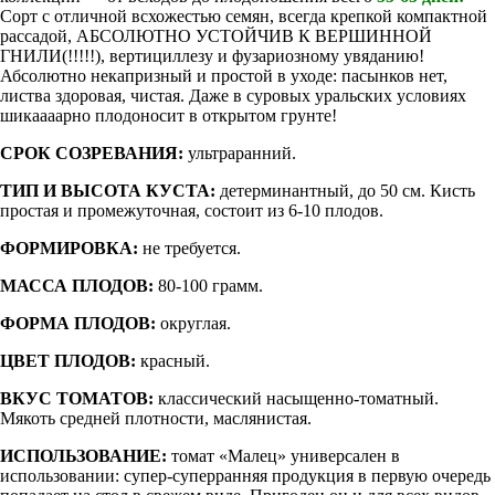
Сорт с отличной всхожестью семян, всегда крепкой компактной
рассадой, АБСОЛЮТНО УСТОЙЧИВ К ВЕРШИННОЙ
ГНИЛИ(!!!!!), вертициллезу и фузариозному увяданию!
Абсолютно некапризный и простой в уходе: пасынков нет,
листва здоровая, чистая. Даже в суровых уральских условиях
шикаааарно плодоносит в открытом грунте!
СРОК СОЗРЕВАНИЯ:
ультраранний.
ТИП И ВЫСОТА КУСТА:
детерминантный, до 50 см. Кисть
простая и промежуточная, состоит из 6-10 плодов.
ФОРМИРОВКА:
не требуется.
МАССА ПЛОДОВ:
80-100 грамм.
ФОРМА ПЛОДОВ:
округлая.
ЦВЕТ ПЛОДОВ:
красный.
ВКУС ТОМАТОВ:
классический насыщенно-томатный.
Мякоть средней плотности, маслянистая.
ИСПОЛЬЗОВАНИЕ:
томат «Малец» универсален в
использовании: супер-суперранняя продукция в первую очередь