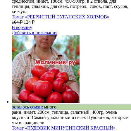
среднеспел, индет, 180см, 450-500гр, в 2 ствола, для
теплицы, сладкий, для свеж. потребл., соков, паст, соусов,
кетчупа
Томат «РЕБРИСТЫЙ ЭУГАНСКИХ ХОЛМОВ»
164
₽
124
₽
В корзину
Добавить в пожелания
осталось семян:
много
ранн, индет, 200см, теплица, салатный, 400гр, очень
вкусный! Самый урожайный из всех Пудовиков, которые
мы выращивали
Томат «ПУДОВИК МИНУСИНСКИЙ КРАСНЫЙ»