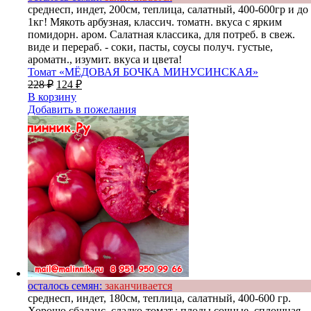
среднесп, индет, 200см, теплица, салатный, 400-600гр и до
1кг! Мякоть арбузная, классич. томатн. вкуса с ярким
помидорн. аром. Салатная классика, для потреб. в свеж.
виде и перераб. - соки, пасты, соусы получ. густые,
ароматн., изумит. вкуса и цвета!
Томат «МЁДОВАЯ БОЧКА МИНУСИНСКАЯ»
228
₽
124
₽
В корзину
Добавить в пожелания
осталось семян:
заканчивается
среднесп, индет, 180см, теплица, салатный, 400-600 гр.
Хорошо сбаланс. сладко-томат.; плоды сочные, сплошная