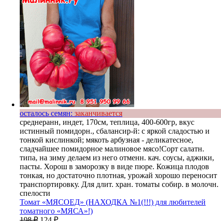
осталось семян:
заканчивается
среднеранн, индет, 170см, теплица, 400-600гр, вкус
истинный помидорн., сбалансир-й: с яркой сладостью и
тонкой кислинкой; мякоть арбузная - деликатесное,
сладчайшее помидорное малиновое мясо!Сорт салатн.
типа, на зиму делаем из него отменн. кач. соусы, аджики,
пасты. Хорош в заморозку в виде пюре. Кожица плодов
тонкая, но достаточно плотная, урожай хорошо переносит
транспортировку. Для длит. хран. томаты собир. в молочн.
спелости
Томат «МЯСОЕД» (НАХОДКА №1(!!!) для любителей
томатного «МЯСА»!)
198
₽
124
₽