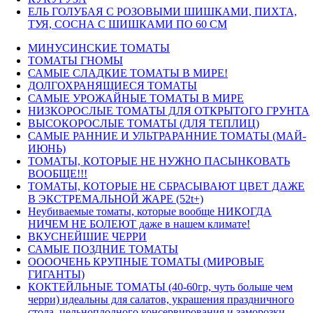
ЕЛЬ ГОЛУБАЯ С РОЗОВЫМИ ШИШКАМИ, ПИХТА,
ТУЯ, СОСНА С ШИШКАМИ ПО 60 СМ
МИНУСИНСКИЕ ТОМАТЫ
ТОМАТЫ ГНОМЫ
САМЫЕ СЛАДКИЕ ТОМАТЫ В МИРЕ!
ДОЛГОХРАНЯЩИЕСЯ ТОМАТЫ
САМЫЕ УРОЖАЙНЫЕ ТОМАТЫ В МИРЕ
НИЗКОРОСЛЫЕ ТОМАТЫ ДЛЯ ОТКРЫТОГО ГРУНТА
ВЫСОКОРОСЛЫЕ ТОМАТЫ (ДЛЯ ТЕПЛИЦ)
САМЫЕ РАННИЕ И УЛЬТРАРАННИЕ ТОМАТЫ (МАЙ-
ИЮНЬ)
ТОМАТЫ, КОТОРЫЕ НЕ НУЖНО ПАСЫНКОВАТЬ
ВООБЩЕ!!!
ТОМАТЫ, КОТОРЫЕ НЕ СБРАСЫВАЮТ ЦВЕТ ДАЖЕ
В ЭКСТРЕМАЛЬНОЙ ЖАРЕ (52t+)
Неубиваемые томаты, которые вообще НИКОГДА
НИЧЕМ НЕ БОЛЕЮТ даже в нашем климате!
ВКУСНЕЙШИЕ ЧЕРРИ
САМЫЕ ПОЗДНИЕ ТОМАТЫ
ООООЧЕНЬ КРУПНЫЕ ТОМАТЫ (МИРОВЫЕ
ГИГАНТЫ)
КОКТЕЙЛЬНЫЕ ТОМАТЫ (40-60гр, чуть больше чем
черри) идеальны для салатов, украшения праздничного
стола, цельноплодного консервирования и заморозки