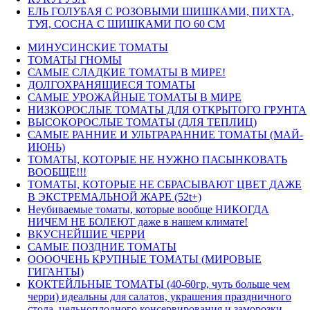
ЕЛЬ ГОЛУБАЯ С РОЗОВЫМИ ШИШКАМИ, ПИХТА,
ТУЯ, СОСНА С ШИШКАМИ ПО 60 СМ
МИНУСИНСКИЕ ТОМАТЫ
ТОМАТЫ ГНОМЫ
САМЫЕ СЛАДКИЕ ТОМАТЫ В МИРЕ!
ДОЛГОХРАНЯЩИЕСЯ ТОМАТЫ
САМЫЕ УРОЖАЙНЫЕ ТОМАТЫ В МИРЕ
НИЗКОРОСЛЫЕ ТОМАТЫ ДЛЯ ОТКРЫТОГО ГРУНТА
ВЫСОКОРОСЛЫЕ ТОМАТЫ (ДЛЯ ТЕПЛИЦ)
САМЫЕ РАННИЕ И УЛЬТРАРАННИЕ ТОМАТЫ (МАЙ-
ИЮНЬ)
ТОМАТЫ, КОТОРЫЕ НЕ НУЖНО ПАСЫНКОВАТЬ
ВООБЩЕ!!!
ТОМАТЫ, КОТОРЫЕ НЕ СБРАСЫВАЮТ ЦВЕТ ДАЖЕ
В ЭКСТРЕМАЛЬНОЙ ЖАРЕ (52t+)
Неубиваемые томаты, которые вообще НИКОГДА
НИЧЕМ НЕ БОЛЕЮТ даже в нашем климате!
ВКУСНЕЙШИЕ ЧЕРРИ
САМЫЕ ПОЗДНИЕ ТОМАТЫ
ООООЧЕНЬ КРУПНЫЕ ТОМАТЫ (МИРОВЫЕ
ГИГАНТЫ)
КОКТЕЙЛЬНЫЕ ТОМАТЫ (40-60гр, чуть больше чем
черри) идеальны для салатов, украшения праздничного
стола, цельноплодного консервирования и заморозки