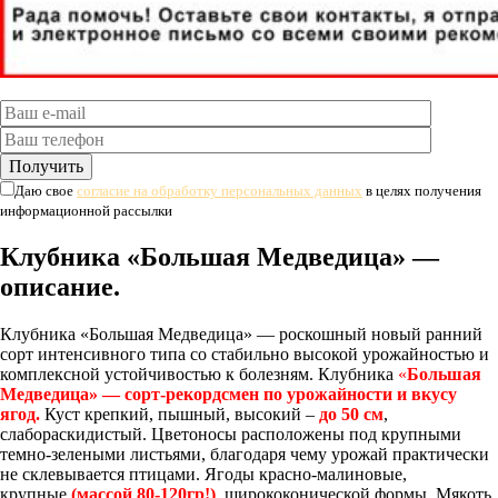
Даю свое
согласие на обработку персональных данных
в целях получения
информационной рассылки
Клубника «Большая Медведица» —
описание.
Клубника «Большая Медведица» — роскошный новый ранний
сорт интенсивного типа со стабильно высокой урожайностью и
комплексной устойчивостью к болезням. Клубника
«
Большая
Медведица» — сорт-рекордсмен по урожайности и вкусу
ягод.
Куст крепкий, пышный, высокий –
до
50
см
,
слабораскидистый. Цветоносы расположены под крупными
темно-зелеными листьями, благодаря чему урожай практически
не склевывается птицами. Ягоды красно-малиновые,
крупные
(массой 80-120гр!)
, ширококонической формы. Мякоть