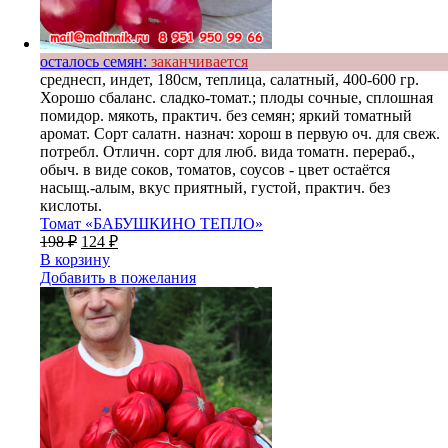
осталось семян:
заканчивается
среднесп, индет, 180см, теплица, салатный, 400-600 гр.
Хорошо сбаланс. сладко-томат.; плоды сочные, сплошная
помидор. мякоть, практич. без семян; яркий томатный
аромат. Сорт салатн. назнач: хорош в первую оч. для свеж.
потребл. Отличн. сорт для люб. вида томатн. перераб.,
обыч. в виде соков, томатов, соусов - цвет остаётся
насыщ.-алым, вкус приятный, густой, практич. без
кислоты.
Томат «БАБУШКИНО ТЕПЛО»
198
₽
124
₽
В корзину
Добавить в пожелания