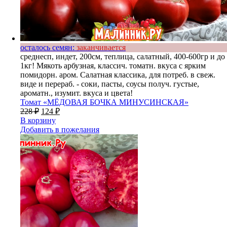
осталось семян:
заканчивается
среднесп, индет, 200см, теплица, салатный, 400-600гр и до
1кг! Мякоть арбузная, классич. томатн. вкуса с ярким
помидорн. аром. Салатная классика, для потреб. в свеж.
виде и перераб. - соки, пасты, соусы получ. густые,
ароматн., изумит. вкуса и цвета!
Томат «МЁДОВАЯ БОЧКА МИНУСИНСКАЯ»
228
₽
124
₽
В корзину
Добавить в пожелания