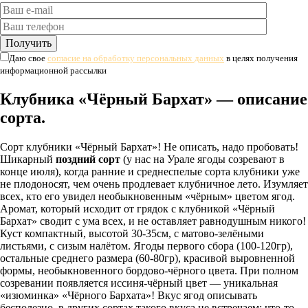
Даю свое
согласие на обработку персональных данных
в целях получения
информационной рассылки
Клубника «Чёрный Бархат» — описание
сорта.
Сорт клубники «Чёрный Бархат»! Не описать, надо пробовать!
Шикарный
поздний сорт
(у нас на Урале ягоды созревают в
конце июля), когда ранние и среднеспелые сорта клубники уже
не плодоносят, чем очень продлевает клубничное лето. Изумляет
всех, кто его увидел необыкновенным «чёрным» цветом ягод.
Аромат, который исходит от грядок с клубникой «Чёрный
Бархат» сводит с ума всех, и не оставляет равнодушным никого!
Куст компактный, высотой 30-35см, с матово-зелёными
листьями, с сизым налётом. Ягоды первого сбора (100-120гр),
остальные среднего размера (60-80гр), красивой выровненной
формы, необыкновенного бордово-чёрного цвета. При полном
созревании появляется иссиня-чёрный цвет — уникальная
«изюминка» «Чёрного Бархата»! Вкус ягод описывать
бесполезно, в других сортах такого вкуса не встречаем: что-то