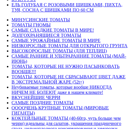
ЕЛЬ ГОЛУБАЯ С РОЗОВЫМИ ШИШКАМИ, ПИХТА,
ТУЯ, СОСНА С ШИШКАМИ ПО 60 СМ
МИНУСИНСКИЕ ТОМАТЫ
ТОМАТЫ ГНОМЫ
САМЫЕ СЛАДКИЕ ТОМАТЫ В МИРЕ!
ДОЛГОХРАНЯЩИЕСЯ ТОМАТЫ
САМЫЕ УРОЖАЙНЫЕ ТОМАТЫ В МИРЕ
НИЗКОРОСЛЫЕ ТОМАТЫ ДЛЯ ОТКРЫТОГО ГРУНТА
ВЫСОКОРОСЛЫЕ ТОМАТЫ (ДЛЯ ТЕПЛИЦ)
САМЫЕ РАННИЕ И УЛЬТРАРАННИЕ ТОМАТЫ (МАЙ-
ИЮНЬ)
ТОМАТЫ, КОТОРЫЕ НЕ НУЖНО ПАСЫНКОВАТЬ
ВООБЩЕ!!!
ТОМАТЫ, КОТОРЫЕ НЕ СБРАСЫВАЮТ ЦВЕТ ДАЖЕ
В ЭКСТРЕМАЛЬНОЙ ЖАРЕ (52t+)
Неубиваемые томаты, которые вообще НИКОГДА
НИЧЕМ НЕ БОЛЕЮТ даже в нашем климате!
ВКУСНЕЙШИЕ ЧЕРРИ
САМЫЕ ПОЗДНИЕ ТОМАТЫ
ООООЧЕНЬ КРУПНЫЕ ТОМАТЫ (МИРОВЫЕ
ГИГАНТЫ)
КОКТЕЙЛЬНЫЕ ТОМАТЫ (40-60гр, чуть больше чем
черри) идеальны для салатов, украшения праздничного
стола, цельноплодного консервирования и заморозки