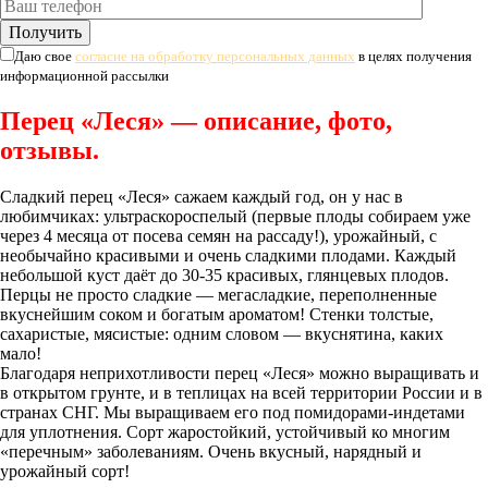
Даю свое
согласие на обработку персональных данных
в целях получения
информационной рассылки
Перец «Леся» — описание, фото,
отзывы.
Сладкий перец «Леся» сажаем каждый год, он у нас в
любимчиках: ультраскороспелый (первые плоды собираем уже
через 4 месяца от посева семян на рассаду!), урожайный, с
необычайно красивыми и очень сладкими плодами. Каждый
небольшой куст даёт до 30-35 красивых, глянцевых плодов.
Перцы не просто сладкие — мегасладкие, переполненные
вкуснейшим соком и богатым ароматом! Стенки толстые,
сахаристые, мясистые: одним словом — вкуснятина, каких
мало!
Благодаря неприхотливости перец «Леся» можно выращивать и
в открытом грунте, и в теплицах на всей территории России и в
странах СНГ. Мы выращиваем его под помидорами-индетами
для уплотнения. Сорт жаростойкий, устойчивый ко многим
«перечным» заболеваниям. Очень вкусный, нарядный и
урожайный сорт!