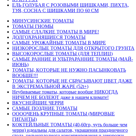
ЕЛЬ ГОЛУБАЯ С РОЗОВЫМИ ШИШКАМИ, ПИХТА,
ТУЯ, СОСНА С ШИШКАМИ ПО 60 СМ
МИНУСИНСКИЕ ТОМАТЫ
ТОМАТЫ ГНОМЫ
САМЫЕ СЛАДКИЕ ТОМАТЫ В МИРЕ!
ДОЛГОХРАНЯЩИЕСЯ ТОМАТЫ
САМЫЕ УРОЖАЙНЫЕ ТОМАТЫ В МИРЕ
НИЗКОРОСЛЫЕ ТОМАТЫ ДЛЯ ОТКРЫТОГО ГРУНТА
ВЫСОКОРОСЛЫЕ ТОМАТЫ (ДЛЯ ТЕПЛИЦ)
САМЫЕ РАННИЕ И УЛЬТРАРАННИЕ ТОМАТЫ (МАЙ-
ИЮНЬ)
ТОМАТЫ, КОТОРЫЕ НЕ НУЖНО ПАСЫНКОВАТЬ
ВООБЩЕ!!!
ТОМАТЫ, КОТОРЫЕ НЕ СБРАСЫВАЮТ ЦВЕТ ДАЖЕ
В ЭКСТРЕМАЛЬНОЙ ЖАРЕ (52t+)
Неубиваемые томаты, которые вообще НИКОГДА
НИЧЕМ НЕ БОЛЕЮТ даже в нашем климате!
ВКУСНЕЙШИЕ ЧЕРРИ
САМЫЕ ПОЗДНИЕ ТОМАТЫ
ООООЧЕНЬ КРУПНЫЕ ТОМАТЫ (МИРОВЫЕ
ГИГАНТЫ)
КОКТЕЙЛЬНЫЕ ТОМАТЫ (40-60гр, чуть больше чем
черри) идеальны для салатов, украшения праздничного
стола, цельноплодного консервирования и заморозки