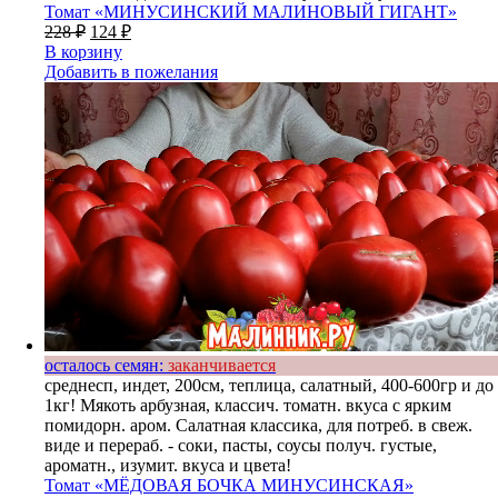
Томат «МИНУСИНСКИЙ МАЛИНОВЫЙ ГИГАНТ»
228
₽
124
₽
В корзину
Добавить в пожелания
осталось семян:
заканчивается
среднесп, индет, 200см, теплица, салатный, 400-600гр и до
1кг! Мякоть арбузная, классич. томатн. вкуса с ярким
помидорн. аром. Салатная классика, для потреб. в свеж.
виде и перераб. - соки, пасты, соусы получ. густые,
ароматн., изумит. вкуса и цвета!
Томат «МЁДОВАЯ БОЧКА МИНУСИНСКАЯ»