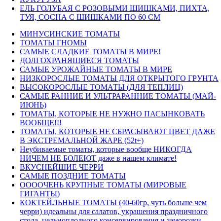
ЕЛЬ ГОЛУБАЯ С РОЗОВЫМИ ШИШКАМИ, ПИХТА,
ТУЯ, СОСНА С ШИШКАМИ ПО 60 СМ
МИНУСИНСКИЕ ТОМАТЫ
ТОМАТЫ ГНОМЫ
САМЫЕ СЛАДКИЕ ТОМАТЫ В МИРЕ!
ДОЛГОХРАНЯЩИЕСЯ ТОМАТЫ
САМЫЕ УРОЖАЙНЫЕ ТОМАТЫ В МИРЕ
НИЗКОРОСЛЫЕ ТОМАТЫ ДЛЯ ОТКРЫТОГО ГРУНТА
ВЫСОКОРОСЛЫЕ ТОМАТЫ (ДЛЯ ТЕПЛИЦ)
САМЫЕ РАННИЕ И УЛЬТРАРАННИЕ ТОМАТЫ (МАЙ-
ИЮНЬ)
ТОМАТЫ, КОТОРЫЕ НЕ НУЖНО ПАСЫНКОВАТЬ
ВООБЩЕ!!!
ТОМАТЫ, КОТОРЫЕ НЕ СБРАСЫВАЮТ ЦВЕТ ДАЖЕ
В ЭКСТРЕМАЛЬНОЙ ЖАРЕ (52t+)
Неубиваемые томаты, которые вообще НИКОГДА
НИЧЕМ НЕ БОЛЕЮТ даже в нашем климате!
ВКУСНЕЙШИЕ ЧЕРРИ
САМЫЕ ПОЗДНИЕ ТОМАТЫ
ООООЧЕНЬ КРУПНЫЕ ТОМАТЫ (МИРОВЫЕ
ГИГАНТЫ)
КОКТЕЙЛЬНЫЕ ТОМАТЫ (40-60гр, чуть больше чем
черри) идеальны для салатов, украшения праздничного
стола, цельноплодного консервирования и заморозки