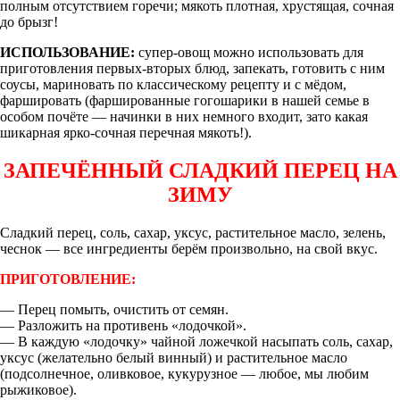
полным отсутствием горечи; мякоть плотная, хрустящая, сочная
до брызг!
ИСПОЛЬЗОВАНИЕ:
супер-овощ можно использовать для
приготовления первых-вторых блюд, запекать, готовить с ним
соусы, мариновать по классическому рецепту и с мёдом,
фаршировать (фаршированные гогошарики в нашей семье в
особом почёте — начинки в них немного входит, зато какая
шикарная ярко-сочная перечная мякоть!).
ЗАПЕЧЁННЫЙ СЛАДКИЙ ПЕРЕЦ НА
ЗИМУ
Сладкий перец, соль, сахар, уксус, растительное масло, зелень,
чеснок — все ингредиенты берём произвольно, на свой вкус.
ПРИГОТОВЛЕНИЕ:
— Перец помыть, очистить от семян.
— Разложить на противень «лодочкой».
— В каждую «лодочку» чайной ложечкой насыпать соль, сахар,
уксус (желательно белый винный) и растительное масло
(подсолнечное, оливковое, кукурузное — любое, мы любим
рыжиковое).