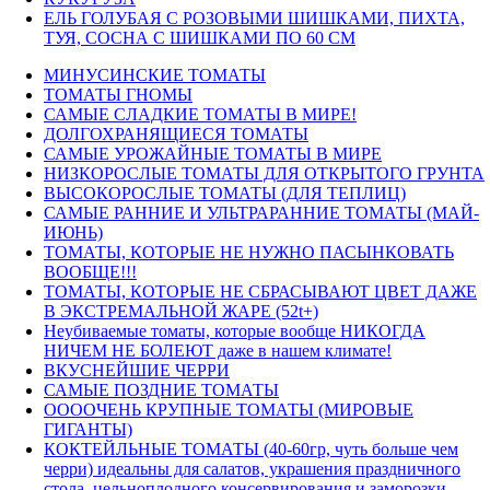
ЕЛЬ ГОЛУБАЯ С РОЗОВЫМИ ШИШКАМИ, ПИХТА,
ТУЯ, СОСНА С ШИШКАМИ ПО 60 СМ
МИНУСИНСКИЕ ТОМАТЫ
ТОМАТЫ ГНОМЫ
САМЫЕ СЛАДКИЕ ТОМАТЫ В МИРЕ!
ДОЛГОХРАНЯЩИЕСЯ ТОМАТЫ
САМЫЕ УРОЖАЙНЫЕ ТОМАТЫ В МИРЕ
НИЗКОРОСЛЫЕ ТОМАТЫ ДЛЯ ОТКРЫТОГО ГРУНТА
ВЫСОКОРОСЛЫЕ ТОМАТЫ (ДЛЯ ТЕПЛИЦ)
САМЫЕ РАННИЕ И УЛЬТРАРАННИЕ ТОМАТЫ (МАЙ-
ИЮНЬ)
ТОМАТЫ, КОТОРЫЕ НЕ НУЖНО ПАСЫНКОВАТЬ
ВООБЩЕ!!!
ТОМАТЫ, КОТОРЫЕ НЕ СБРАСЫВАЮТ ЦВЕТ ДАЖЕ
В ЭКСТРЕМАЛЬНОЙ ЖАРЕ (52t+)
Неубиваемые томаты, которые вообще НИКОГДА
НИЧЕМ НЕ БОЛЕЮТ даже в нашем климате!
ВКУСНЕЙШИЕ ЧЕРРИ
САМЫЕ ПОЗДНИЕ ТОМАТЫ
ООООЧЕНЬ КРУПНЫЕ ТОМАТЫ (МИРОВЫЕ
ГИГАНТЫ)
КОКТЕЙЛЬНЫЕ ТОМАТЫ (40-60гр, чуть больше чем
черри) идеальны для салатов, украшения праздничного
стола, цельноплодного консервирования и заморозки