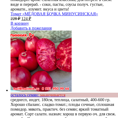
виде и перераб. - соки, пасты, соусы получ. густые,
ароматн., изумит. вкуса и цвета!
Томат «МЁДОВАЯ БОЧКА МИНУСИНСКАЯ»
228
₽
124
₽
В корзину
Добавить в пожелания
осталось семян:
заканчивается
среднесп, индет, 180см, теплица, салатный, 400-600 гр.
Хорошо сбаланс. сладко-томат.; плоды сочные, сплошная
помидор. мякоть, практич. без семян; яркий томатный
аромат. Сорт салатн. назнач: хорош в первую оч. для свеж.