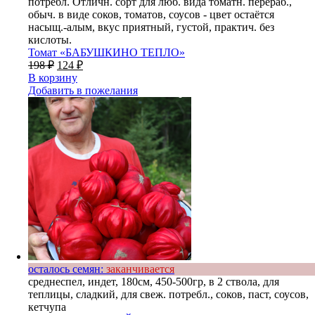
потребл. Отличн. сорт для люб. вида томатн. перераб.,
обыч. в виде соков, томатов, соусов - цвет остаётся
насыщ.-алым, вкус приятный, густой, практич. без
кислоты.
Томат «БАБУШКИНО ТЕПЛО»
198
₽
124
₽
В корзину
Добавить в пожелания
осталось семян:
заканчивается
среднеспел, индет, 180см, 450-500гр, в 2 ствола, для
теплицы, сладкий, для свеж. потребл., соков, паст, соусов,
кетчупа