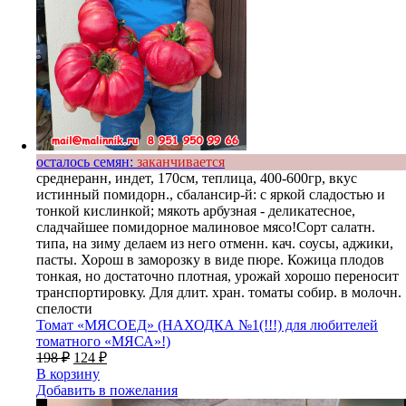
осталось семян:
заканчивается
среднеранн, индет, 170см, теплица, 400-600гр, вкус
истинный помидорн., сбалансир-й: с яркой сладостью и
тонкой кислинкой; мякоть арбузная - деликатесное,
сладчайшее помидорное малиновое мясо!Сорт салатн.
типа, на зиму делаем из него отменн. кач. соусы, аджики,
пасты. Хорош в заморозку в виде пюре. Кожица плодов
тонкая, но достаточно плотная, урожай хорошо переносит
транспортировку. Для длит. хран. томаты собир. в молочн.
спелости
Томат «МЯСОЕД» (НАХОДКА №1(!!!) для любителей
томатного «МЯСА»!)
198
₽
124
₽
В корзину
Добавить в пожелания