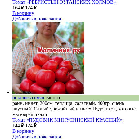
Томат «РЕБРИСТЫЙ ЭУГАНСКИХ ХОЛМОВ»
164
₽
124
₽
В корзину
Добавить в пожелания
осталось семян:
много
ранн, индет, 200см, теплица, салатный, 400гр, очень
вкусный! Самый урожайный из всех Пудовиков, которые
мы выращивали
Томат «ПУДОВИК МИНУСИНСКИЙ КРАСНЫЙ»
144
₽
124
₽
В корзину
Добавить в пожелания