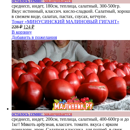
осталось семян:
заканчивается
среднесп, индет, 180см, теплица, салатный, 300-500гр.
Вкус истинный, классич. кисло-сладкий. Салатный, хорош
в свежем виде, салатах, пастах, соусах, кетчупе.
Томат «МИНУСИНСКИЙ МАЛИНОВЫЙ ГИГАНТ»
228
₽
124
₽
В корзину
Добавить в пожелания
осталось семян:
заканчивается
среднесп, индет, 200см, теплица, салатный, 400-600гр и до
1кг! Мякоть арбузная, классич. томатн. вкуса с ярким
помидорн. аром. Салатная классика, для потреб. в свеж.