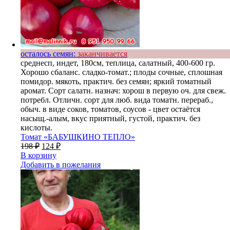
осталось семян:
заканчивается
среднесп, индет, 180см, теплица, салатный, 400-600 гр.
Хорошо сбаланс. сладко-томат.; плоды сочные, сплошная
помидор. мякоть, практич. без семян; яркий томатный
аромат. Сорт салатн. назнач: хорош в первую оч. для свеж.
потребл. Отличн. сорт для люб. вида томатн. перераб.,
обыч. в виде соков, томатов, соусов - цвет остаётся
насыщ.-алым, вкус приятный, густой, практич. без
кислоты.
Томат «БАБУШКИНО ТЕПЛО»
198
₽
124
₽
В корзину
Добавить в пожелания