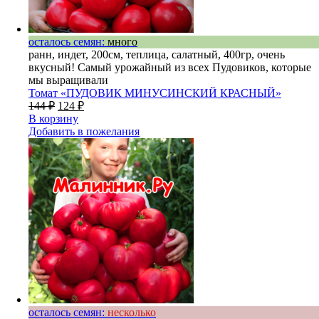
осталось семян:
много
ранн, индет, 200см, теплица, салатный, 400гр, очень
вкусный! Самый урожайный из всех Пудовиков, которые
мы выращивали
Томат «ПУДОВИК МИНУСИНСКИЙ КРАСНЫЙ»
144
₽
124
₽
В корзину
Добавить в пожелания
осталось семян:
несколько