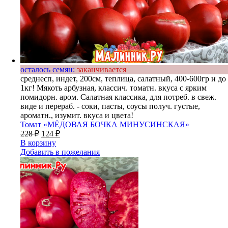
осталось семян:
заканчивается
среднесп, индет, 200см, теплица, салатный, 400-600гр и до
1кг! Мякоть арбузная, классич. томатн. вкуса с ярким
помидорн. аром. Салатная классика, для потреб. в свеж.
виде и перераб. - соки, пасты, соусы получ. густые,
ароматн., изумит. вкуса и цвета!
Томат «МЁДОВАЯ БОЧКА МИНУСИНСКАЯ»
228
₽
124
₽
В корзину
Добавить в пожелания