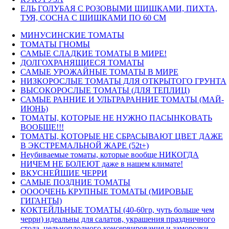
ЕЛЬ ГОЛУБАЯ С РОЗОВЫМИ ШИШКАМИ, ПИХТА,
ТУЯ, СОСНА С ШИШКАМИ ПО 60 СМ
МИНУСИНСКИЕ ТОМАТЫ
ТОМАТЫ ГНОМЫ
САМЫЕ СЛАДКИЕ ТОМАТЫ В МИРЕ!
ДОЛГОХРАНЯЩИЕСЯ ТОМАТЫ
САМЫЕ УРОЖАЙНЫЕ ТОМАТЫ В МИРЕ
НИЗКОРОСЛЫЕ ТОМАТЫ ДЛЯ ОТКРЫТОГО ГРУНТА
ВЫСОКОРОСЛЫЕ ТОМАТЫ (ДЛЯ ТЕПЛИЦ)
САМЫЕ РАННИЕ И УЛЬТРАРАННИЕ ТОМАТЫ (МАЙ-
ИЮНЬ)
ТОМАТЫ, КОТОРЫЕ НЕ НУЖНО ПАСЫНКОВАТЬ
ВООБЩЕ!!!
ТОМАТЫ, КОТОРЫЕ НЕ СБРАСЫВАЮТ ЦВЕТ ДАЖЕ
В ЭКСТРЕМАЛЬНОЙ ЖАРЕ (52t+)
Неубиваемые томаты, которые вообще НИКОГДА
НИЧЕМ НЕ БОЛЕЮТ даже в нашем климате!
ВКУСНЕЙШИЕ ЧЕРРИ
САМЫЕ ПОЗДНИЕ ТОМАТЫ
ООООЧЕНЬ КРУПНЫЕ ТОМАТЫ (МИРОВЫЕ
ГИГАНТЫ)
КОКТЕЙЛЬНЫЕ ТОМАТЫ (40-60гр, чуть больше чем
черри) идеальны для салатов, украшения праздничного
стола, цельноплодного консервирования и заморозки