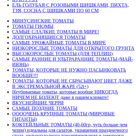
ЕЛЬ ГОЛУБАЯ С РОЗОВЫМИ ШИШКАМИ, ПИХТА,
ТУЯ, СОСНА С ШИШКАМИ ПО 60 СМ
МИНУСИНСКИЕ ТОМАТЫ
ТОМАТЫ ГНОМЫ
САМЫЕ СЛАДКИЕ ТОМАТЫ В МИРЕ!
ДОЛГОХРАНЯЩИЕСЯ ТОМАТЫ
САМЫЕ УРОЖАЙНЫЕ ТОМАТЫ В МИРЕ
НИЗКОРОСЛЫЕ ТОМАТЫ ДЛЯ ОТКРЫТОГО ГРУНТА
ВЫСОКОРОСЛЫЕ ТОМАТЫ (ДЛЯ ТЕПЛИЦ)
САМЫЕ РАННИЕ И УЛЬТРАРАННИЕ ТОМАТЫ (МАЙ-
ИЮНЬ)
ТОМАТЫ, КОТОРЫЕ НЕ НУЖНО ПАСЫНКОВАТЬ
ВООБЩЕ!!!
ТОМАТЫ, КОТОРЫЕ НЕ СБРАСЫВАЮТ ЦВЕТ ДАЖЕ
В ЭКСТРЕМАЛЬНОЙ ЖАРЕ (52t+)
Неубиваемые томаты, которые вообще НИКОГДА
НИЧЕМ НЕ БОЛЕЮТ даже в нашем климате!
ВКУСНЕЙШИЕ ЧЕРРИ
САМЫЕ ПОЗДНИЕ ТОМАТЫ
ООООЧЕНЬ КРУПНЫЕ ТОМАТЫ (МИРОВЫЕ
ГИГАНТЫ)
КОКТЕЙЛЬНЫЕ ТОМАТЫ (40-60гр, чуть больше чем
черри) идеальны для салатов, украшения праздничного
стола, цельноплодного консервирования и заморозки