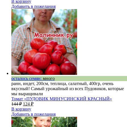
В корзину
Добавить в пожелания
осталось семян:
много
ранн, индет, 200см, теплица, салатный, 400гр, очень
вкусный! Самый урожайный из всех Пудовиков, которые
мы выращивали
Томат «ПУДОВИК МИНУСИНСКИЙ КРАСНЫЙ»
144
₽
124
₽
В корзину
Добавить в пожелания