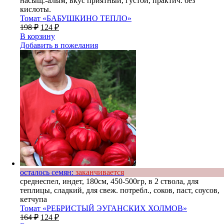
насыщ.-алым, вкус приятный, густой, практич. без
кислоты.
Томат «БАБУШКИНО ТЕПЛО»
198
₽
124
₽
В корзину
Добавить в пожелания
осталось семян:
заканчивается
среднеспел, индет, 180см, 450-500гр, в 2 ствола, для
теплицы, сладкий, для свеж. потребл., соков, паст, соусов,
кетчупа
Томат «РЕБРИСТЫЙ ЭУГАНСКИХ ХОЛМОВ»
164
₽
124
₽