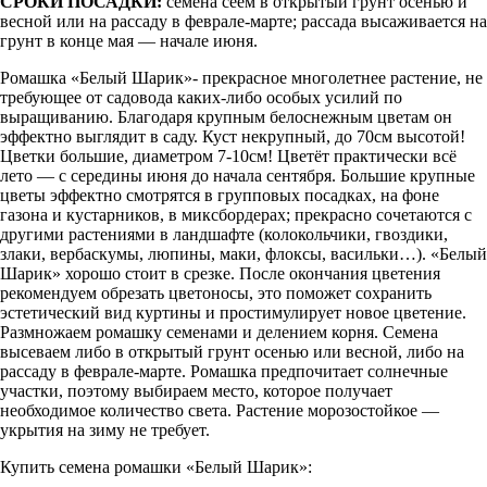
СРОКИ ПОСАДКИ:
семена сеем в открытый грунт осенью и
весной или на рассаду в феврале-марте; рассада высаживается на
грунт в конце мая — начале июня.
Ромашка «Белый Шарик»- прекрасное многолетнее растение, не
требующее от садовода каких-либо особых усилий по
выращиванию. Благодаря крупным белоснежным цветам он
эффектно выглядит в саду. Куст некрупный, до 70см высотой!
Цветки большие, диаметром 7-10см! Цветёт практически всё
лето — с середины июня до начала сентября. Большие крупные
цветы эффектно смотрятся в групповых посадках, на фоне
газона и кустарников, в миксбордерах; прекрасно сочетаются с
другими растениями в ландшафте (колокольчики, гвоздики,
злаки, вербаскумы, люпины, маки, флоксы, васильки…). «Белый
Шарик» хорошо стоит в срезке. После окончания цветения
рекомендуем обрезать цветоносы, это поможет сохранить
эстетический вид куртины и простимулирует новое цветение.
Размножаем ромашку семенами и делением корня. Семена
высеваем либо в открытый грунт осенью или весной, либо на
рассаду в феврале-марте. Ромашка предпочитает солнечные
участки, поэтому выбираем место, которое получает
необходимое количество света. Растение морозостойкое —
укрытия на зиму не требует.
Купить семена ромашки «Белый Шарик»: