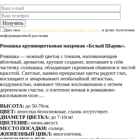
Даю свое
согласие на обработку персональных данных
в целях получения
информационной рассылки
Ромашка крупноцветковая махровая «Белый Шарик».
Ромашка — нежный цветок с тонким, напоминающим
яблочный, ароматом, хрупкое создание, впитавшее в себя
частичку солнышка, обладающее скромным обаянием и чистой
красотой. Светлые, наивно-прекрасные цветы радуют глаз,
восхищают и зачаровывают необычайной лёгкостью,
воздушностью, навевают тёплые воспоминания о летнем
деревенском счастье, о плетении венков в ромашково-
васильковом поле….
ВЫСОТА:
до 50-70см.
ЦВЕТ:
лепестки белоснежные, глазок отсутствует.
ДИАМЕТР ЦВЕТКА:
до 7-10см!
ЦВЕТЕНИЕ:
июнь-август.
МЕСТО ПОСАДКИ:
солнце.
ЖИЗНЕННЫЙ ЦИКЛ:
многолетник.