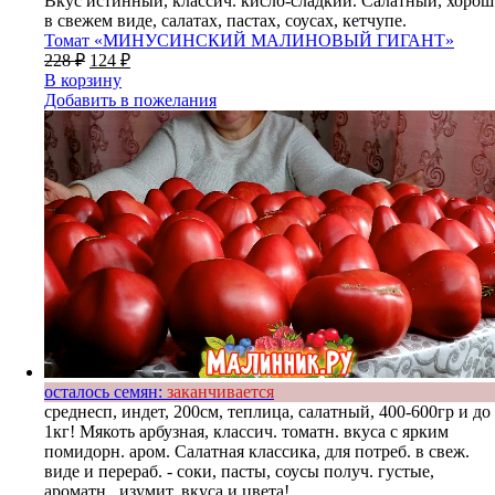
Вкус истинный, классич. кисло-сладкий. Салатный, хорош
в свежем виде, салатах, пастах, соусах, кетчупе.
Томат «МИНУСИНСКИЙ МАЛИНОВЫЙ ГИГАНТ»
228
₽
124
₽
В корзину
Добавить в пожелания
осталось семян:
заканчивается
среднесп, индет, 200см, теплица, салатный, 400-600гр и до
1кг! Мякоть арбузная, классич. томатн. вкуса с ярким
помидорн. аром. Салатная классика, для потреб. в свеж.
виде и перераб. - соки, пасты, соусы получ. густые,
ароматн., изумит. вкуса и цвета!