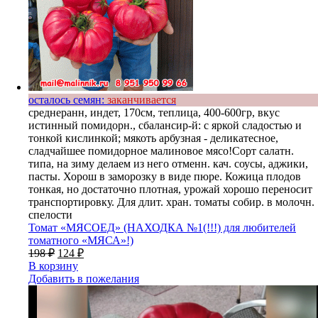
осталось семян:
заканчивается
среднеранн, индет, 170см, теплица, 400-600гр, вкус
истинный помидорн., сбалансир-й: с яркой сладостью и
тонкой кислинкой; мякоть арбузная - деликатесное,
сладчайшее помидорное малиновое мясо!Сорт салатн.
типа, на зиму делаем из него отменн. кач. соусы, аджики,
пасты. Хорош в заморозку в виде пюре. Кожица плодов
тонкая, но достаточно плотная, урожай хорошо переносит
транспортировку. Для длит. хран. томаты собир. в молочн.
спелости
Томат «МЯСОЕД» (НАХОДКА №1(!!!) для любителей
томатного «МЯСА»!)
198
₽
124
₽
В корзину
Добавить в пожелания