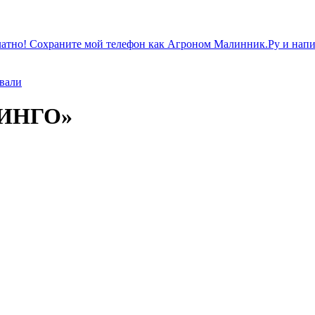
атно! Сохраните мой телефон как Агроном Малинник.Ру и напиш
ивали
МИНГО»