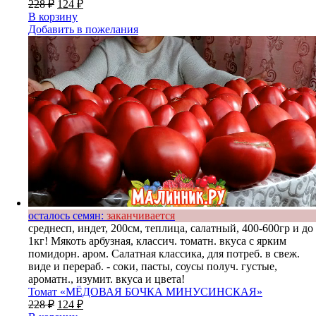
228
₽
124
₽
В корзину
Добавить в пожелания
осталось семян:
заканчивается
среднесп, индет, 200см, теплица, салатный, 400-600гр и до
1кг! Мякоть арбузная, классич. томатн. вкуса с ярким
помидорн. аром. Салатная классика, для потреб. в свеж.
виде и перераб. - соки, пасты, соусы получ. густые,
ароматн., изумит. вкуса и цвета!
Томат «МЁДОВАЯ БОЧКА МИНУСИНСКАЯ»
228
₽
124
₽