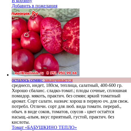
В корзину
Добавить в пожелания
осталось семян:
заканчивается
среднесп, индет, 180см, теплица, салатный, 400-600 гр.
Хорошо сбаланс. сладко-томат.; плоды сочные, сплошная
помидор. мякоть, практич. без семян; яркий томатный
аромат. Сорт салатн. назнач: хорош в первую оч. для свеж.
потребл. Отличн. сорт для люб. вида томатн. перераб.,
обыч. в виде соков, томатов, соусов - цвет остаётся
насыщ.-алым, вкус приятный, густой, практич. без
кислоты.
Томат «БАБУШКИНО ТЕПЛО»