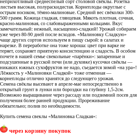
неприхотливый среднеспелый сорт столовой свёклы. Розетка
листьев высокая, полураскидистая. Корнеплоды округлые с
острым носиком, тёмно-малиновые. Средний вес свёколки 300-
500 грамм. Кожица гладкая, глянцевая. Мякоть плотная, сочная,
красно-малиновая, со слабовыраженными кольцами. Вкус
замечательный: нежный, насыщенно-сладкий! Урожай собираем
уже через 80-90 дней после всходов. «Малиновку Сладкую»
чаще других сортов используем в пищу сырой: в салатах и
нарезке. В переработке она тоже хороша: цвет при варке не
теряет, сохраняет приятную консистенцию и сладость. В особом
почете в нашей семье свекольные «парёнки»: запаренные и
подсушенные в русской печи (или духовке) кусочки свёклы —
никаких южных сухофруктов не надо, съедается зимой «на ура»!
Лёжкость у «Малиновки Сладкой» тоже отменная —
корнеплоды отлично хранятся до следующего урожая.
Семена свёклы высевают в апреле-мае непосредственно в
открытый грунт в лунки или бороздки на глубину 1,5-2см.
Возможно выращивание через рассаду или подзимний посев для
получения более ранней продукции. Прореживание
обязательно; полив по необходимости.
Купить семена свеклы «Малиновка Сладкая»:
через корзину покупок