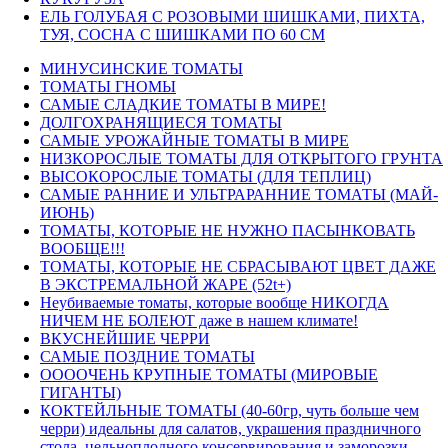
ЕЛЬ ГОЛУБАЯ С РОЗОВЫМИ ШИШКАМИ, ПИХТА,
ТУЯ, СОСНА С ШИШКАМИ ПО 60 СМ
МИНУСИНСКИЕ ТОМАТЫ
ТОМАТЫ ГНОМЫ
САМЫЕ СЛАДКИЕ ТОМАТЫ В МИРЕ!
ДОЛГОХРАНЯЩИЕСЯ ТОМАТЫ
САМЫЕ УРОЖАЙНЫЕ ТОМАТЫ В МИРЕ
НИЗКОРОСЛЫЕ ТОМАТЫ ДЛЯ ОТКРЫТОГО ГРУНТА
ВЫСОКОРОСЛЫЕ ТОМАТЫ (ДЛЯ ТЕПЛИЦ)
САМЫЕ РАННИЕ И УЛЬТРАРАННИЕ ТОМАТЫ (МАЙ-
ИЮНЬ)
ТОМАТЫ, КОТОРЫЕ НЕ НУЖНО ПАСЫНКОВАТЬ
ВООБЩЕ!!!
ТОМАТЫ, КОТОРЫЕ НЕ СБРАСЫВАЮТ ЦВЕТ ДАЖЕ
В ЭКСТРЕМАЛЬНОЙ ЖАРЕ (52t+)
Неубиваемые томаты, которые вообще НИКОГДА
НИЧЕМ НЕ БОЛЕЮТ даже в нашем климате!
ВКУСНЕЙШИЕ ЧЕРРИ
САМЫЕ ПОЗДНИЕ ТОМАТЫ
ООООЧЕНЬ КРУПНЫЕ ТОМАТЫ (МИРОВЫЕ
ГИГАНТЫ)
КОКТЕЙЛЬНЫЕ ТОМАТЫ (40-60гр, чуть больше чем
черри) идеальны для салатов, украшения праздничного
стола, цельноплодного консервирования и заморозки