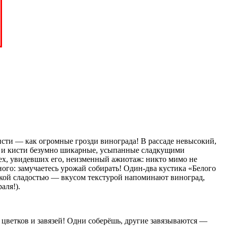
исти — как огромные грозди винограда! В рассаде невысокий,
а, и кисти безумно шикарные, усыпанные сладкущими
сех, увидевших его, неизменный ажиотаж: никто мимо не
ного: замучаетесь урожай собирать! Один-два кустика «Белого
гкой сладостью — вкусом текстурой напоминают виноград,
аля!).
цветков и завязей! Одни соберёшь, другие завязываются —