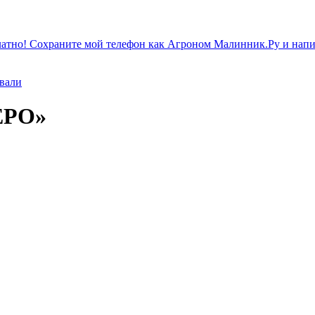
атно! Сохраните мой телефон как Агроном Малинник.Ру и напиш
ивали
ЕРО»