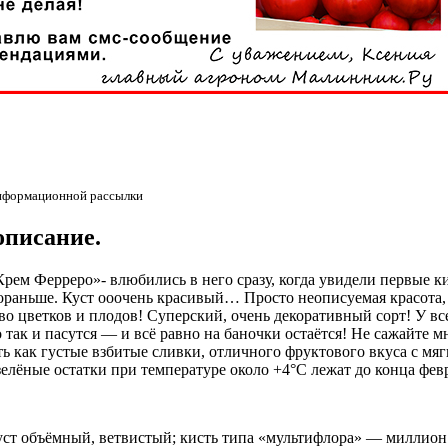
информационной рассылки
описание.
рем Ферреро»- влюбились в него сразу, когда увидели первые к
 пораньше. Куст ооочень красивый… Просто неописуемая красот
во цветков и плодов! Суперский, очень декоративный сорт! У в
 так и пасутся — и всё равно на баночки остаётся! Не сажайте м
ь как густые взбитые сливки, отличного фруктового вкуса с мя
зелёные остатки при температуре около +4°С лежат до конца февр
уст объёмный, ветвистый; кисть типа «мультифлора» — миллион 