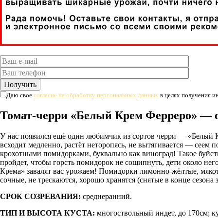
Даю свое
согласие на обработку персональных данных
в целях получения 
Томат-черри «Белый Крем Ферреро» — 
У нас появился ещё один любимчик из сортов черри — «Белый К
всходит медленно, растёт неторопясь, не вытягивается — сеем
крохотными помидорками, буквально как виноград! Такое буйст
пройдет, чтобы горсть помидорок не сощипнуть, дети около него
Крема» завалят вас урожаем! Помидорки лимонно-жёлтые, мякот
сочные, не трескаются, хорошо хранятся (снятые в конце сезона 
СРОК СОЗРЕВАНИЯ:
среднеранний.
ТИП И ВЫСОТА КУСТА:
многоствольный индет, до 170см; к