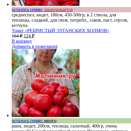
осталось семян:
заканчивается
среднеспел, индет, 180см, 450-500гр, в 2 ствола, для
теплицы, сладкий, для свеж. потребл., соков, паст, соусов,
кетчупа
Томат «РЕБРИСТЫЙ ЭУГАНСКИХ ХОЛМОВ»
164
₽
124
₽
В корзину
Добавить в пожелания
осталось семян:
много
ранн, индет, 200см, теплица, салатный, 400гр, очень