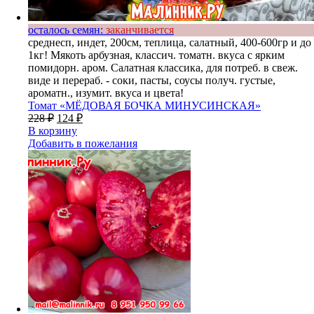
осталось семян:
заканчивается
среднесп, индет, 200см, теплица, салатный, 400-600гр и до
1кг! Мякоть арбузная, классич. томатн. вкуса с ярким
помидорн. аром. Салатная классика, для потреб. в свеж.
виде и перераб. - соки, пасты, соусы получ. густые,
ароматн., изумит. вкуса и цвета!
Томат «МЁДОВАЯ БОЧКА МИНУСИНСКАЯ»
228
₽
124
₽
В корзину
Добавить в пожелания