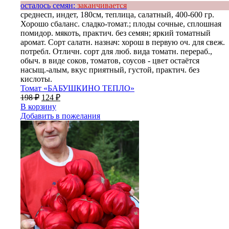
осталось семян:
заканчивается
среднесп, индет, 180см, теплица, салатный, 400-600 гр.
Хорошо сбаланс. сладко-томат.; плоды сочные, сплошная
помидор. мякоть, практич. без семян; яркий томатный
аромат. Сорт салатн. назнач: хорош в первую оч. для свеж.
потребл. Отличн. сорт для люб. вида томатн. перераб.,
обыч. в виде соков, томатов, соусов - цвет остаётся
насыщ.-алым, вкус приятный, густой, практич. без
кислоты.
Томат «БАБУШКИНО ТЕПЛО»
198
₽
124
₽
В корзину
Добавить в пожелания