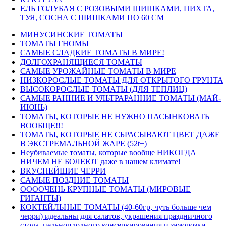
ЕЛЬ ГОЛУБАЯ С РОЗОВЫМИ ШИШКАМИ, ПИХТА,
ТУЯ, СОСНА С ШИШКАМИ ПО 60 СМ
МИНУСИНСКИЕ ТОМАТЫ
ТОМАТЫ ГНОМЫ
САМЫЕ СЛАДКИЕ ТОМАТЫ В МИРЕ!
ДОЛГОХРАНЯЩИЕСЯ ТОМАТЫ
САМЫЕ УРОЖАЙНЫЕ ТОМАТЫ В МИРЕ
НИЗКОРОСЛЫЕ ТОМАТЫ ДЛЯ ОТКРЫТОГО ГРУНТА
ВЫСОКОРОСЛЫЕ ТОМАТЫ (ДЛЯ ТЕПЛИЦ)
САМЫЕ РАННИЕ И УЛЬТРАРАННИЕ ТОМАТЫ (МАЙ-
ИЮНЬ)
ТОМАТЫ, КОТОРЫЕ НЕ НУЖНО ПАСЫНКОВАТЬ
ВООБЩЕ!!!
ТОМАТЫ, КОТОРЫЕ НЕ СБРАСЫВАЮТ ЦВЕТ ДАЖЕ
В ЭКСТРЕМАЛЬНОЙ ЖАРЕ (52t+)
Неубиваемые томаты, которые вообще НИКОГДА
НИЧЕМ НЕ БОЛЕЮТ даже в нашем климате!
ВКУСНЕЙШИЕ ЧЕРРИ
САМЫЕ ПОЗДНИЕ ТОМАТЫ
ООООЧЕНЬ КРУПНЫЕ ТОМАТЫ (МИРОВЫЕ
ГИГАНТЫ)
КОКТЕЙЛЬНЫЕ ТОМАТЫ (40-60гр, чуть больше чем
черри) идеальны для салатов, украшения праздничного
стола, цельноплодного консервирования и заморозки