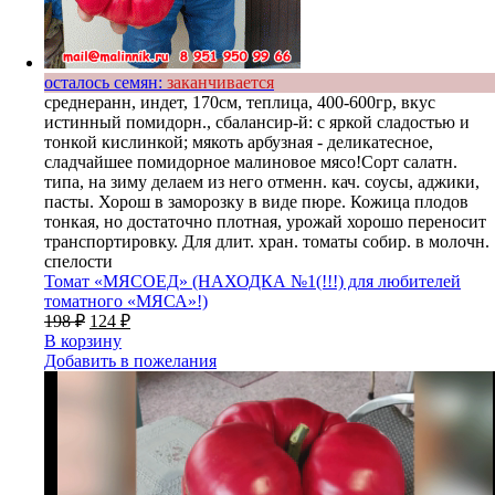
осталось семян:
заканчивается
среднеранн, индет, 170см, теплица, 400-600гр, вкус
истинный помидорн., сбалансир-й: с яркой сладостью и
тонкой кислинкой; мякоть арбузная - деликатесное,
сладчайшее помидорное малиновое мясо!Сорт салатн.
типа, на зиму делаем из него отменн. кач. соусы, аджики,
пасты. Хорош в заморозку в виде пюре. Кожица плодов
тонкая, но достаточно плотная, урожай хорошо переносит
транспортировку. Для длит. хран. томаты собир. в молочн.
спелости
Томат «МЯСОЕД» (НАХОДКА №1(!!!) для любителей
томатного «МЯСА»!)
198
₽
124
₽
В корзину
Добавить в пожелания