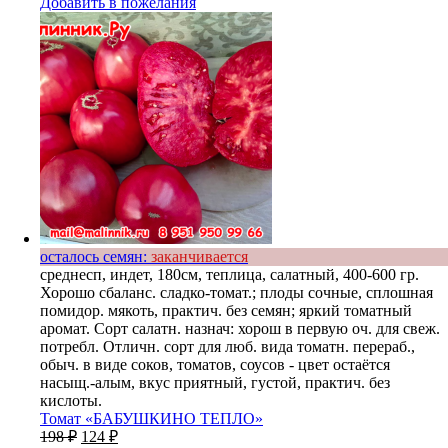
Добавить в пожелания
осталось семян:
заканчивается
среднесп, индет, 180см, теплица, салатный, 400-600 гр.
Хорошо сбаланс. сладко-томат.; плоды сочные, сплошная
помидор. мякоть, практич. без семян; яркий томатный
аромат. Сорт салатн. назнач: хорош в первую оч. для свеж.
потребл. Отличн. сорт для люб. вида томатн. перераб.,
обыч. в виде соков, томатов, соусов - цвет остаётся
насыщ.-алым, вкус приятный, густой, практич. без
кислоты.
Томат «БАБУШКИНО ТЕПЛО»
198
₽
124
₽