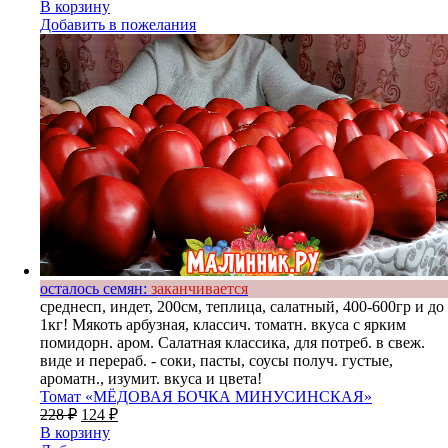
В корзину
Добавить в пожелания
осталось семян:
заканчивается
среднесп, индет, 200см, теплица, салатный, 400-600гр и до
1кг! Мякоть арбузная, классич. томатн. вкуса с ярким
помидорн. аром. Салатная классика, для потреб. в свеж.
виде и перераб. - соки, пасты, соусы получ. густые,
ароматн., изумит. вкуса и цвета!
Томат «МЁДОВАЯ БОЧКА МИНУСИНСКАЯ»
228
₽
124
₽
В корзину