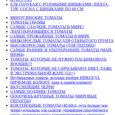
ЕЛЬ ГОЛУБАЯ С РОЗОВЫМИ ШИШКАМИ, ПИХТА,
ТУЯ, СОСНА С ШИШКАМИ ПО 60 СМ
МИНУСИНСКИЕ ТОМАТЫ
ТОМАТЫ ГНОМЫ
САМЫЕ СЛАДКИЕ ТОМАТЫ В МИРЕ!
ДОЛГОХРАНЯЩИЕСЯ ТОМАТЫ
САМЫЕ УРОЖАЙНЫЕ ТОМАТЫ В МИРЕ
НИЗКОРОСЛЫЕ ТОМАТЫ ДЛЯ ОТКРЫТОГО ГРУНТА
ВЫСОКОРОСЛЫЕ ТОМАТЫ (ДЛЯ ТЕПЛИЦ)
САМЫЕ РАННИЕ И УЛЬТРАРАННИЕ ТОМАТЫ (МАЙ-
ИЮНЬ)
ТОМАТЫ, КОТОРЫЕ НЕ НУЖНО ПАСЫНКОВАТЬ
ВООБЩЕ!!!
ТОМАТЫ, КОТОРЫЕ НЕ СБРАСЫВАЮТ ЦВЕТ ДАЖЕ
В ЭКСТРЕМАЛЬНОЙ ЖАРЕ (52t+)
Неубиваемые томаты, которые вообще НИКОГДА
НИЧЕМ НЕ БОЛЕЮТ даже в нашем климате!
ВКУСНЕЙШИЕ ЧЕРРИ
САМЫЕ ПОЗДНИЕ ТОМАТЫ
ООООЧЕНЬ КРУПНЫЕ ТОМАТЫ (МИРОВЫЕ
ГИГАНТЫ)
КОКТЕЙЛЬНЫЕ ТОМАТЫ (40-60гр, чуть больше чем
черри) идеальны для салатов, украшения праздничного
стола, цельноплодного консервирования и заморозки