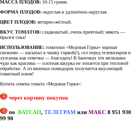
МАССА ПЛОДОВ:
10-15 грамм.
ФОРМА ПЛОДОВ:
округлая и удлинённо-округлая.
ЦВЕТ ПЛОДОВ:
янтарно-жёлтый.
ВКУС ТОМАТОВ:
сладковатый, очень приятный; мякоть —
брызги сока!
ИСПОЛЬЗОВАНИЕ:
томатики «Медовая Горка» хороши
свежими — насыпал в чашку горкой(!), сел перед телевизором и
лузгаешь как семечки — благодать! В баночках эти мелкашки
чудо как красивы — плотная шкурка не лопается при тепловой
обработке. А из вяленых помидорок получается вкуснющий
томатный изюм!
Купить семена томата «Медовая Горка»:
через корзину покупок
по
ВАТСАП
,
ТЕЛЕГРАМ
или
МАКС
8 951 930
99 90