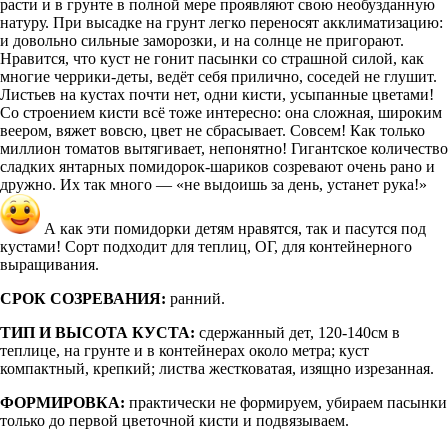
расти и в грунте в полной мере проявляют свою необузданную
натуру. При высадке на грунт легко переносят акклиматизацию:
и довольно сильные заморозки, и на солнце не пригорают.
Нравится, что куст не гонит пасынки со страшной силой, как
многие черрики-деты, ведёт себя прилично, соседей не глушит.
Листьев на кустах почти нет, одни кисти, усыпанные цветами!
Со строением кисти всё тоже интересно: она сложная, широким
веером, вяжет вовсю, цвет не сбрасывает. Совсем! Как только
миллион томатов вытягивает, непонятно! Гигантское количество
сладких янтарных помидорок-шариков созревают очень рано и
дружно. Их так много — «не выдоишь за день, устанет рука!»
А как эти помидорки детям нравятся, так и пасутся под
кустами! Сорт подходит для теплиц, ОГ, для контейнерного
выращивания.
СРОК СОЗРЕВАНИЯ:
ранний.
ТИП И ВЫСОТА КУСТА:
сдержанный дет, 120-140см в
теплице, на грунте и в контейнерах около метра; куст
компактный, крепкий; листва жестковатая, изящно изрезанная.
ФОРМИРОВКА:
практически не формируем, убираем пасынки
только до первой цветочной кисти и подвязываем.