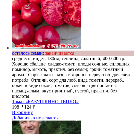
осталось семян:
заканчивается
среднесп, индет, 180см, теплица, салатный, 400-600 гр.
Хорошо сбаланс. сладко-томат.; плоды сочные, сплошная
помидор. мякоть, практич. без семян; яркий томатный
аромат. Сорт салатн. назнач: хорош в первую оч. для свеж.
потребл. Отличн. сорт для люб. вида томатн. перераб.,
обыч. в виде соков, томатов, соусов - цвет остаётся
насыщ.-алым, вкус приятный, густой, практич. без
кислоты.
Томат «БАБУШКИНО ТЕПЛО»
198
₽
124
₽
В корзину
Добавить в пожелания