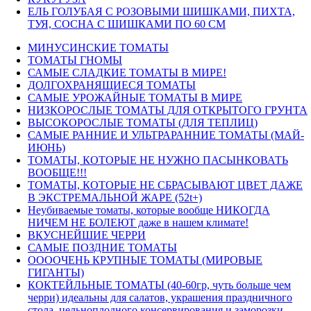
ЕЛЬ ГОЛУБАЯ С РОЗОВЫМИ ШИШКАМИ, ПИХТА,
ТУЯ, СОСНА С ШИШКАМИ ПО 60 СМ
МИНУСИНСКИЕ ТОМАТЫ
ТОМАТЫ ГНОМЫ
САМЫЕ СЛАДКИЕ ТОМАТЫ В МИРЕ!
ДОЛГОХРАНЯЩИЕСЯ ТОМАТЫ
САМЫЕ УРОЖАЙНЫЕ ТОМАТЫ В МИРЕ
НИЗКОРОСЛЫЕ ТОМАТЫ ДЛЯ ОТКРЫТОГО ГРУНТА
ВЫСОКОРОСЛЫЕ ТОМАТЫ (ДЛЯ ТЕПЛИЦ)
САМЫЕ РАННИЕ И УЛЬТРАРАННИЕ ТОМАТЫ (МАЙ-
ИЮНЬ)
ТОМАТЫ, КОТОРЫЕ НЕ НУЖНО ПАСЫНКОВАТЬ
ВООБЩЕ!!!
ТОМАТЫ, КОТОРЫЕ НЕ СБРАСЫВАЮТ ЦВЕТ ДАЖЕ
В ЭКСТРЕМАЛЬНОЙ ЖАРЕ (52t+)
Неубиваемые томаты, которые вообще НИКОГДА
НИЧЕМ НЕ БОЛЕЮТ даже в нашем климате!
ВКУСНЕЙШИЕ ЧЕРРИ
САМЫЕ ПОЗДНИЕ ТОМАТЫ
ООООЧЕНЬ КРУПНЫЕ ТОМАТЫ (МИРОВЫЕ
ГИГАНТЫ)
КОКТЕЙЛЬНЫЕ ТОМАТЫ (40-60гр, чуть больше чем
черри) идеальны для салатов, украшения праздничного
стола, цельноплодного консервирования и заморозки