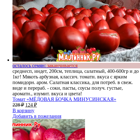
осталось семян:
заканчивается
среднесп, индет, 200см, теплица, салатный, 400-600гр и до
1кг! Мякоть арбузная, классич. томатн. вкуса с ярким
помидорн. аром. Салатная классика, для потреб. в свеж.
виде и перераб. - соки, пасты, соусы получ. густые,
ароматн., изумит. вкуса и цвета!
Томат «МЁДОВАЯ БОЧКА МИНУСИНСКАЯ»
228
₽
124
₽
В корзину
Добавить в пожелания