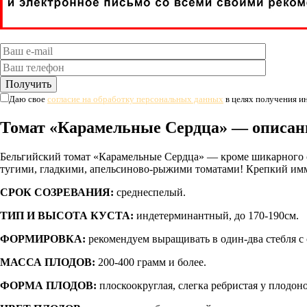
Даю свое
согласие на обработку персональных данных
в целях получения 
Томат «Карамельные Сердца» — описани
Бельгийский томат «Карамельные Сердца» — кроме шикарного с
тугими, гладкими, апельсиново-рыжими томатами! Крепкий имму
СРОК СОЗРЕВАНИЯ:
среднеспелый.
ТИП И ВЫСОТА КУСТА:
индетерминантный, до 170-190см.
ФОРМИРОВКА:
рекомендуем выращивать в один-два стебля с
МАССА ПЛОДОВ:
200-400 грамм и более.
ФОРМА ПЛОДОВ:
плоскоокруглая, слегка ребристая у плодон