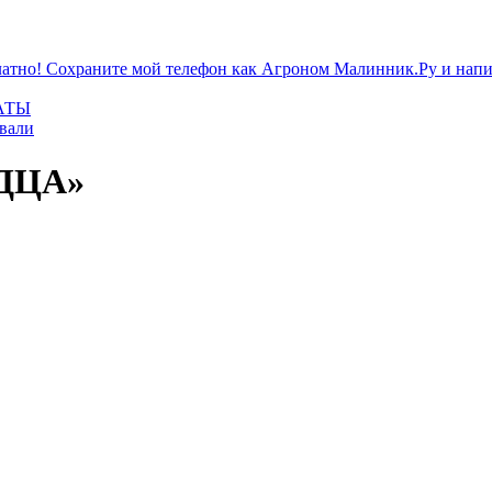
атно! Сохраните мой телефон как Агроном Малинник.Ру и напиш
АТЫ
ивали
ДЦА»