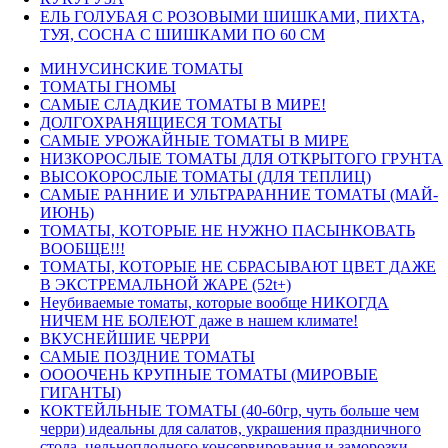
ЕЛЬ ГОЛУБАЯ С РОЗОВЫМИ ШИШКАМИ, ПИХТА,
ТУЯ, СОСНА С ШИШКАМИ ПО 60 СМ
МИНУСИНСКИЕ ТОМАТЫ
ТОМАТЫ ГНОМЫ
САМЫЕ СЛАДКИЕ ТОМАТЫ В МИРЕ!
ДОЛГОХРАНЯЩИЕСЯ ТОМАТЫ
САМЫЕ УРОЖАЙНЫЕ ТОМАТЫ В МИРЕ
НИЗКОРОСЛЫЕ ТОМАТЫ ДЛЯ ОТКРЫТОГО ГРУНТА
ВЫСОКОРОСЛЫЕ ТОМАТЫ (ДЛЯ ТЕПЛИЦ)
САМЫЕ РАННИЕ И УЛЬТРАРАННИЕ ТОМАТЫ (МАЙ-
ИЮНЬ)
ТОМАТЫ, КОТОРЫЕ НЕ НУЖНО ПАСЫНКОВАТЬ
ВООБЩЕ!!!
ТОМАТЫ, КОТОРЫЕ НЕ СБРАСЫВАЮТ ЦВЕТ ДАЖЕ
В ЭКСТРЕМАЛЬНОЙ ЖАРЕ (52t+)
Неубиваемые томаты, которые вообще НИКОГДА
НИЧЕМ НЕ БОЛЕЮТ даже в нашем климате!
ВКУСНЕЙШИЕ ЧЕРРИ
САМЫЕ ПОЗДНИЕ ТОМАТЫ
ООООЧЕНЬ КРУПНЫЕ ТОМАТЫ (МИРОВЫЕ
ГИГАНТЫ)
КОКТЕЙЛЬНЫЕ ТОМАТЫ (40-60гр, чуть больше чем
черри) идеальны для салатов, украшения праздничного
стола, цельноплодного консервирования и заморозки