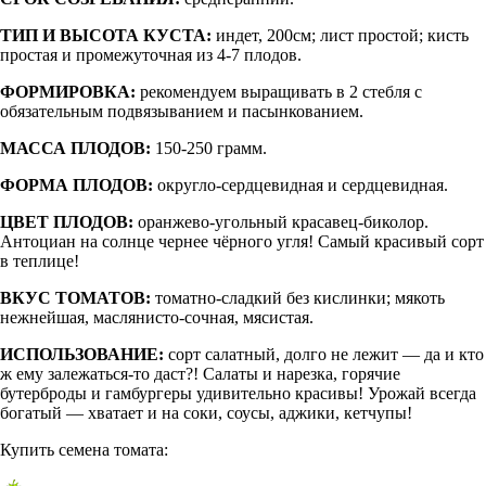
ТИП И ВЫСОТА КУСТА:
индет, 200см; лист простой; кисть
простая и промежуточная из 4-7 плодов.
ФОРМИРОВКА:
рекомендуем выращивать в 2 стебля с
обязательным подвязыванием и пасынкованием.
МАССА ПЛОДОВ:
150-250 грамм.
ФОРМА ПЛОДОВ:
округло-сердцевидная и сердцевидная.
ЦВЕТ ПЛОДОВ:
оранжево-угольный красавец-биколор.
Антоциан на солнце чернее чёрного угля! Самый красивый сорт
в теплице!
ВКУС ТОМАТОВ:
томатно-сладкий без кислинки; мякоть
нежнейшая, маслянисто-сочная, мясистая.
ИСПОЛЬЗОВАНИЕ:
сорт салатный, долго не лежит — да и кто
ж ему залежаться-то даст?! Салаты и нарезка, горячие
бутерброды и гамбургеры удивительно красивы! Урожай всегда
богатый — хватает и на соки, соусы, аджики, кетчупы!
Купить семена томата: