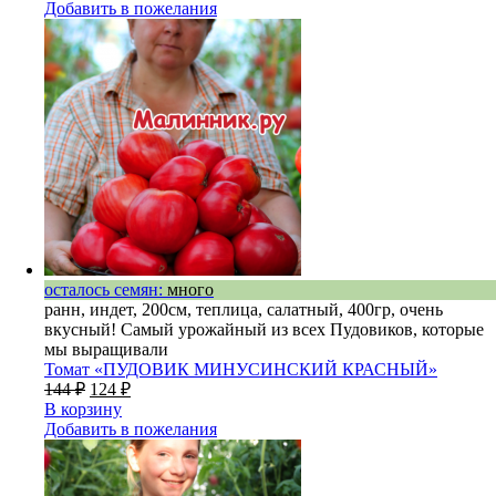
Добавить в пожелания
осталось семян:
много
ранн, индет, 200см, теплица, салатный, 400гр, очень
вкусный! Самый урожайный из всех Пудовиков, которые
мы выращивали
Томат «ПУДОВИК МИНУСИНСКИЙ КРАСНЫЙ»
144
₽
124
₽
В корзину
Добавить в пожелания