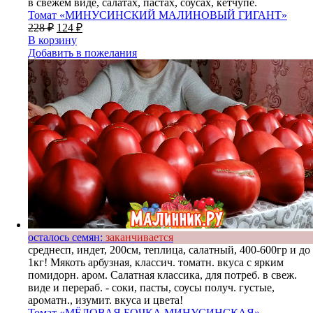
в свежем виде, салатах, пастах, соусах, кетчупе.
Томат «МИНУСИНСКИЙ МАЛИНОВЫЙ ГИГАНТ»
228
₽
124
₽
В корзину
Добавить в пожелания
осталось семян:
заканчивается
среднесп, индет, 200см, теплица, салатный, 400-600гр и до
1кг! Мякоть арбузная, классич. томатн. вкуса с ярким
помидорн. аром. Салатная классика, для потреб. в свеж.
виде и перераб. - соки, пасты, соусы получ. густые,
ароматн., изумит. вкуса и цвета!
Томат «МЁДОВАЯ БОЧКА МИНУСИНСКАЯ»