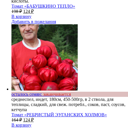
кислоты.
Томат «БАБУШКИНО ТЕПЛО»
198
₽
124
₽
В корзину
Добавить в пожелания
осталось семян:
заканчивается
среднеспел, индет, 180см, 450-500гр, в 2 ствола, для
теплицы, сладкий, для свеж. потребл., соков, паст, соусов,
кетчупа
Томат «РЕБРИСТЫЙ ЭУГАНСКИХ ХОЛМОВ»
164
₽
124
₽
В корзину