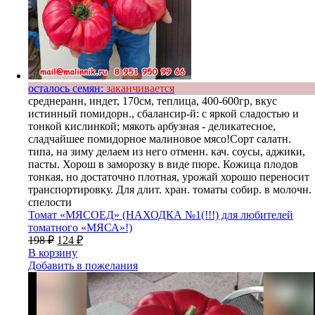
осталось семян:
заканчивается
среднеранн, индет, 170см, теплица, 400-600гр, вкус
истинный помидорн., сбалансир-й: с яркой сладостью и
тонкой кислинкой; мякоть арбузная - деликатесное,
сладчайшее помидорное малиновое мясо!Сорт салатн.
типа, на зиму делаем из него отменн. кач. соусы, аджики,
пасты. Хорош в заморозку в виде пюре. Кожица плодов
тонкая, но достаточно плотная, урожай хорошо переносит
транспортировку. Для длит. хран. томаты собир. в молочн.
спелости
Томат «МЯСОЕД» (НАХОДКА №1(!!!) для любителей
томатного «МЯСА»!)
198
₽
124
₽
В корзину
Добавить в пожелания