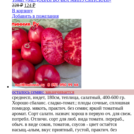
228
₽
124
₽
В корзину
Добавить в пожелания
осталось семян:
заканчивается
среднесп, индет, 180см, теплица, салатный, 400-600 гр.
Хорошо сбаланс. сладко-томат.; плоды сочные, сплошная
помидор. мякоть, практич. без семян; яркий томатный
аромат. Сорт салатн. назнач: хорош в первую оч. для свеж.
потребл. Отличн. сорт для люб. вида томатн. перераб.,
обыч. в виде соков, томатов, соусов - цвет остаётся
насыщ.-алым, вкус приятный, густой, практич. без