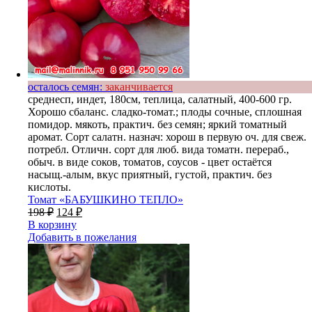
осталось семян:
заканчивается
среднесп, индет, 180см, теплица, салатный, 400-600 гр.
Хорошо сбаланс. сладко-томат.; плоды сочные, сплошная
помидор. мякоть, практич. без семян; яркий томатный
аромат. Сорт салатн. назнач: хорош в первую оч. для свеж.
потребл. Отличн. сорт для люб. вида томатн. перераб.,
обыч. в виде соков, томатов, соусов - цвет остаётся
насыщ.-алым, вкус приятный, густой, практич. без
кислоты.
Томат «БАБУШКИНО ТЕПЛО»
198
₽
124
₽
В корзину
Добавить в пожелания