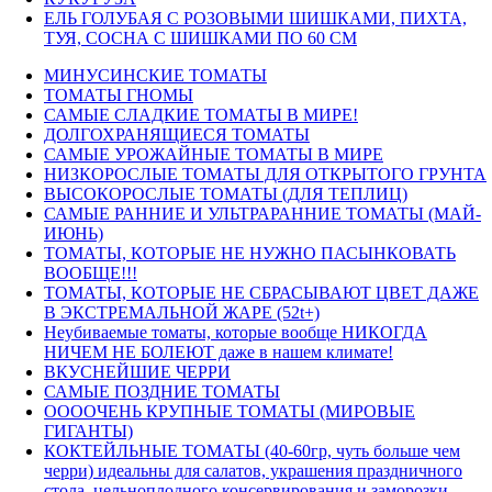
ЕЛЬ ГОЛУБАЯ С РОЗОВЫМИ ШИШКАМИ, ПИХТА,
ТУЯ, СОСНА С ШИШКАМИ ПО 60 СМ
МИНУСИНСКИЕ ТОМАТЫ
ТОМАТЫ ГНОМЫ
САМЫЕ СЛАДКИЕ ТОМАТЫ В МИРЕ!
ДОЛГОХРАНЯЩИЕСЯ ТОМАТЫ
САМЫЕ УРОЖАЙНЫЕ ТОМАТЫ В МИРЕ
НИЗКОРОСЛЫЕ ТОМАТЫ ДЛЯ ОТКРЫТОГО ГРУНТА
ВЫСОКОРОСЛЫЕ ТОМАТЫ (ДЛЯ ТЕПЛИЦ)
САМЫЕ РАННИЕ И УЛЬТРАРАННИЕ ТОМАТЫ (МАЙ-
ИЮНЬ)
ТОМАТЫ, КОТОРЫЕ НЕ НУЖНО ПАСЫНКОВАТЬ
ВООБЩЕ!!!
ТОМАТЫ, КОТОРЫЕ НЕ СБРАСЫВАЮТ ЦВЕТ ДАЖЕ
В ЭКСТРЕМАЛЬНОЙ ЖАРЕ (52t+)
Неубиваемые томаты, которые вообще НИКОГДА
НИЧЕМ НЕ БОЛЕЮТ даже в нашем климате!
ВКУСНЕЙШИЕ ЧЕРРИ
САМЫЕ ПОЗДНИЕ ТОМАТЫ
ООООЧЕНЬ КРУПНЫЕ ТОМАТЫ (МИРОВЫЕ
ГИГАНТЫ)
КОКТЕЙЛЬНЫЕ ТОМАТЫ (40-60гр, чуть больше чем
черри) идеальны для салатов, украшения праздничного
стола, цельноплодного консервирования и заморозки