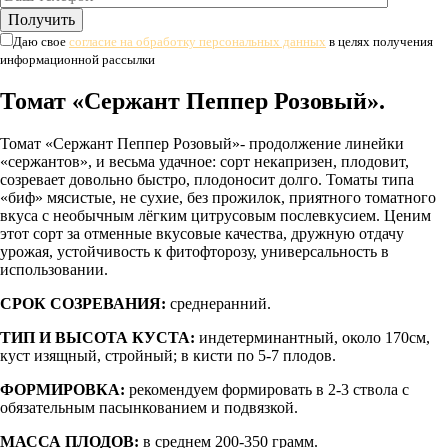
Даю свое
согласие на обработку персональных данных
в целях получения
информационной рассылки
Томат «Сержант Пеппер Розовый».
Томат «Сержант Пеппер Розовый»- продолжение линейки
«сержантов», и весьма удачное: сорт некапризен, плодовит,
созревает довольно быстро, плодоносит долго. Томаты типа
«биф» мясистые, не сухие, без прожилок, приятного томатного
вкуса с необычным лёгким цитрусовым послевкусием. Ценим
этот сорт за отменные вкусовые качества, дружную отдачу
урожая, устойчивость к фитофторозу, универсальность в
использовании.
СРОК СОЗРЕВАНИЯ:
среднеранний.
ТИП И ВЫСОТА КУСТА:
индетерминантный, около 170см,
куст изящный, стройный; в кисти по 5-7 плодов.
ФОРМИРОВКА:
рекомендуем формировать в 2-3 ствола с
обязательным пасынкованием и подвязкой.
МАССА ПЛОДОВ:
в среднем 200-350 грамм.