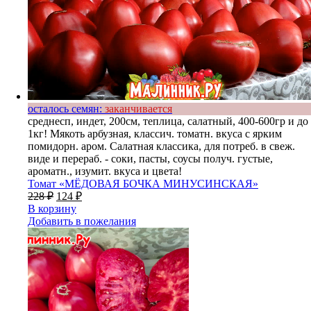
осталось семян:
заканчивается
среднесп, индет, 200см, теплица, салатный, 400-600гр и до
1кг! Мякоть арбузная, классич. томатн. вкуса с ярким
помидорн. аром. Салатная классика, для потреб. в свеж.
виде и перераб. - соки, пасты, соусы получ. густые,
ароматн., изумит. вкуса и цвета!
Томат «МЁДОВАЯ БОЧКА МИНУСИНСКАЯ»
228
₽
124
₽
В корзину
Добавить в пожелания