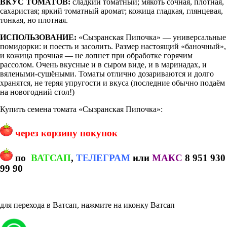
ВКУС ТОМАТОВ:
сладкий томатный; мякоть сочная, плотная,
сахаристая; яркий томатный аромат; кожица гладкая, глянцевая,
тонкая, но плотная.
ИСПОЛЬЗОВАНИЕ:
«Сызранская Пипочка» — универсальные
помидорки: и поесть и засолить. Размер настоящий «баночный»,
и кожица прочная — не лопнет при обработке горячим
рассолом. Очень вкусные и в сыром виде, и в маринадах, и
вялеными-сушёными. Томаты отлично дозариваются и долго
хранятся, не теряя упругости и вкуса (последние обычно подаём
на новогодний стол!)
Купить семена томата «Сызранская Пипочка»:
через корзину покупок
по
ВАТСАП
,
ТЕЛЕГРАМ
или
МАКС
8 951 930
99 90
для перехода в Ватсап, нажмите на иконку Ватсап