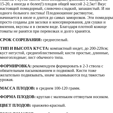
15-20, а иногда и более(!) плодов общей массой 2-2,5кг! Вкус
настоящий помидорный, сливочно-сладкий, запашистый. И ни
одного больного листика! Плодоношение растянутое,
начинается в июле и длится до самых заморозков. Эти помидоры
просто созданы для засолки и консервирования, для сушки и
вяления, вкусны и в свежем виде. Благодаря плотной кожице
томаты не ранятся при перевозках и долго хранятся.
СРОК СОЗРЕВАНИЯ:
среднеспелый.
ТИП И ВЫСОТА КУСТА:
компактный индет, до 200-220см;
куст негустой, среднеоблиственный; кисти простые, длинные,
многоплодные; лист обычного типа.
ФОРМИРОВКА:
рекомендуем формировать в 2-3 ствола с
обязательным пасынкованием и подвязкой. Кисти тоже
желательно подвязывать, иначе заламываются под тяжестью
урожая.
МАССА ПЛОДОВ:
в среднем 100-120 грамм.
ФОРМА ПЛОДОВ:
круглая с маленьким оттянутым носиком.
ЦВЕТ ПЛОДОВ:
оранжево-красный.