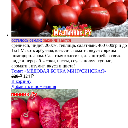
осталось семян:
заканчивается
среднесп, индет, 200см, теплица, салатный, 400-600гр и до
1кг! Мякоть арбузная, классич. томатн. вкуса с ярким
помидорн. аром. Салатная классика, для потреб. в свеж.
виде и перераб. - соки, пасты, соусы получ. густые,
ароматн., изумит. вкуса и цвета!
Томат «МЁДОВАЯ БОЧКА МИНУСИНСКАЯ»
228
₽
124
₽
В корзину
Добавить в пожелания