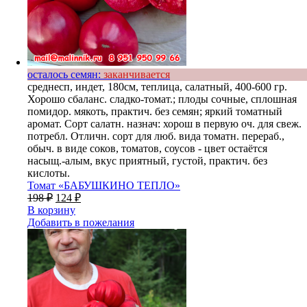
осталось семян:
заканчивается
среднесп, индет, 180см, теплица, салатный, 400-600 гр.
Хорошо сбаланс. сладко-томат.; плоды сочные, сплошная
помидор. мякоть, практич. без семян; яркий томатный
аромат. Сорт салатн. назнач: хорош в первую оч. для свеж.
потребл. Отличн. сорт для люб. вида томатн. перераб.,
обыч. в виде соков, томатов, соусов - цвет остаётся
насыщ.-алым, вкус приятный, густой, практич. без
кислоты.
Томат «БАБУШКИНО ТЕПЛО»
198
₽
124
₽
В корзину
Добавить в пожелания