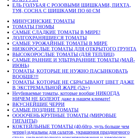
ЕЛЬ ГОЛУБАЯ С РОЗОВЫМИ ШИШКАМИ, ПИХТА,
ТУЯ, СОСНА С ШИШКАМИ ПО 60 СМ
МИНУСИНСКИЕ ТОМАТЫ
ТОМАТЫ ГНОМЫ
САМЫЕ СЛАДКИЕ ТОМАТЫ В МИРЕ!
ДОЛГОХРАНЯЩИЕСЯ ТОМАТЫ
САМЫЕ УРОЖАЙНЫЕ ТОМАТЫ В МИРЕ
НИЗКОРОСЛЫЕ ТОМАТЫ ДЛЯ ОТКРЫТОГО ГРУНТА
ВЫСОКОРОСЛЫЕ ТОМАТЫ (ДЛЯ ТЕПЛИЦ)
САМЫЕ РАННИЕ И УЛЬТРАРАННИЕ ТОМАТЫ (МАЙ-
ИЮНЬ)
ТОМАТЫ, КОТОРЫЕ НЕ НУЖНО ПАСЫНКОВАТЬ
ВООБЩЕ!!!
ТОМАТЫ, КОТОРЫЕ НЕ СБРАСЫВАЮТ ЦВЕТ ДАЖЕ
В ЭКСТРЕМАЛЬНОЙ ЖАРЕ (52t+)
Неубиваемые томаты, которые вообще НИКОГДА
НИЧЕМ НЕ БОЛЕЮТ даже в нашем климате!
ВКУСНЕЙШИЕ ЧЕРРИ
САМЫЕ ПОЗДНИЕ ТОМАТЫ
ООООЧЕНЬ КРУПНЫЕ ТОМАТЫ (МИРОВЫЕ
ГИГАНТЫ)
КОКТЕЙЛЬНЫЕ ТОМАТЫ (40-60гр, чуть больше чем
черри) идеальны для салатов, украшения праздничного
стола, цельноплодного консервирования и заморозки