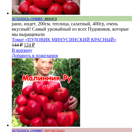
осталось семян:
много
ранн, индет, 200см, теплица, салатный, 400гр, очень
вкусный! Самый урожайный из всех Пудовиков, которые
мы выращивали
Томат «ПУДОВИК МИНУСИНСКИЙ КРАСНЫЙ»
144
₽
124
₽
В корзину
Добавить в пожелания
осталось семян:
несколько