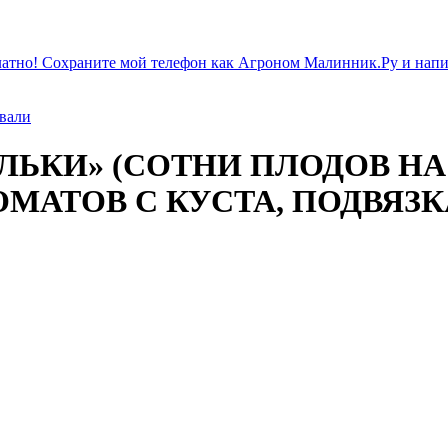
атно! Сохраните мой телефон как Агроном Малинник.Ру и напиш
ивали
ЕЛЬКИ» (СОТНИ ПЛОДОВ Н
АТОВ С КУСТА, ПОДВЯЗКА