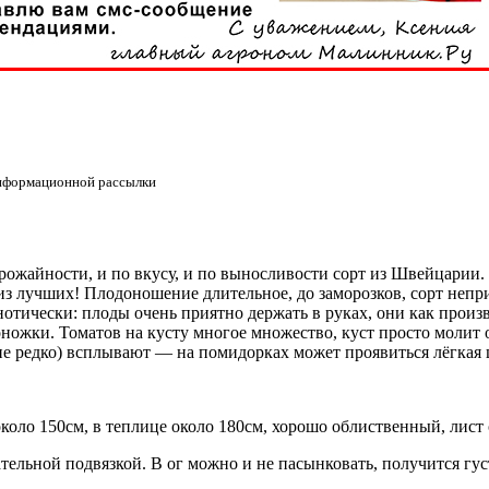
информационной рассылки
о урожайности, и по вкусу, и по выносливости сорт из Швейцари
из лучших! Плодоношение длительное, до заморозков, сорт непр
отически: плоды очень приятно держать в руках, они как произ
ожки. Томатов на кусту многое множество, куст просто молит о
йне редко) всплывают — на помидорках может проявиться лёгкая
коло 150см, в теплице около 180см, хорошо облиственный, лист
ательной подвязкой. В ог можно и не пасынковать, получится г