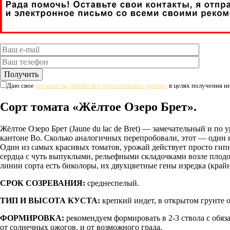
Даю свое
согласие на обработку персональных данных
в целях получения 
Сорт томата «Жёлтое Озеро Брет».
Жёлтое Озеро Брет (Jaune du lac de Bret) — замечательный и п
кантоне Во. Сколько аналогичных перепробовали, этот — один 
Один из самых красивых томатов, урожай действует просто гипн
сердца с чуть выпуклыми, рельефными складочками возле плодон
линии сорта есть биколоры, их двухцветные гены изредка (кра
СРОК СОЗРЕВАНИЯ:
среднеспелый.
ТИП И ВЫСОТА КУСТА:
крепкий индет, в открытом грунте о
ФОРМИРОВКА:
рекомендуем формировать в 2-3 ствола с обяз
от солнечных ожогов, и от возможного града.