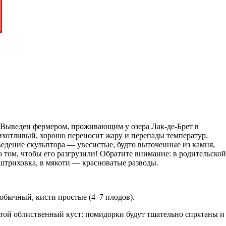
и. Выведен фермером, проживающим у озера Лак-де-Брет в
ихотливый, хорошо переносит жару и перепады температур.
ведение скульптора — увесистые, будто выточенные из камня,
 том, чтобы его разгрузили! Обратите внимание: в родительской
 штриховка, в мякоти — красноватые разводы.
 обычный, кисти простые (4–7 плодов).
устой облиственный куст: помидорки будут тщательно спрятаны и