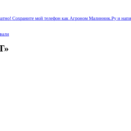
атно! Сохраните мой телефон как Агроном Малинник.Ру и напиш
ивали
Т»