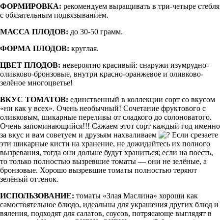
ФОРМИРОВКА:
рекомендуем выращивать в три-четыре стебля
с обязательным подвязыванием.
МАССА ПЛОДОВ:
до 30-50 грамм.
ФОРМА ПЛОДОВ:
круглая.
ЦВЕТ ПЛОДОВ:
невероятно красивый: снаружи изумрудно-
оливково-бронзовые, внутри красно-оранжевое и оливково-
зелёное многоцветье!
ВКУС ТОМАТОВ:
единственный в коллекции сорт со вкусом
«ни как у всех». Очень необычный! Сочетание фруктового с
оливковым, шикарные переливы от сладкого до солоноватого.
Очень запоминающийся!!! Сажаем этот сорт каждый год именно
за вкус и вам советуем и друзьям нахваливаем
Если срезаете
эти шикарные кисти на хранение, не дожидайтесь их полного
вызревания, тогда они дольше будут храниться; если на поесть,
то только полностью вызревшие томаты — они не зелёные, а
бронзовые. Хорошо вызревшие томаты полностью теряют
зелёный оттенок.
ИСПОЛЬЗОВАНИЕ:
томаты «Злая Маслина» хороши как
самостоятельное блюдо, идеальны для украшения других блюд и
вяления, подходят для салатов, соусов, потрясающе выглядят в