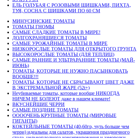
ЕЛЬ ГОЛУБАЯ С РОЗОВЫМИ ШИШКАМИ, ПИХТА,
ТУЯ, СОСНА С ШИШКАМИ ПО 60 СМ
МИНУСИНСКИЕ ТОМАТЫ
ТОМАТЫ ГНОМЫ
САМЫЕ СЛАДКИЕ ТОМАТЫ В МИРЕ!
ДОЛГОХРАНЯЩИЕСЯ ТОМАТЫ
САМЫЕ УРОЖАЙНЫЕ ТОМАТЫ В МИРЕ
НИЗКОРОСЛЫЕ ТОМАТЫ ДЛЯ ОТКРЫТОГО ГРУНТА
ВЫСОКОРОСЛЫЕ ТОМАТЫ (ДЛЯ ТЕПЛИЦ)
САМЫЕ РАННИЕ И УЛЬТРАРАННИЕ ТОМАТЫ (МАЙ-
ИЮНЬ)
ТОМАТЫ, КОТОРЫЕ НЕ НУЖНО ПАСЫНКОВАТЬ
ВООБЩЕ!!!
ТОМАТЫ, КОТОРЫЕ НЕ СБРАСЫВАЮТ ЦВЕТ ДАЖЕ
В ЭКСТРЕМАЛЬНОЙ ЖАРЕ (52t+)
Неубиваемые томаты, которые вообще НИКОГДА
НИЧЕМ НЕ БОЛЕЮТ даже в нашем климате!
ВКУСНЕЙШИЕ ЧЕРРИ
САМЫЕ ПОЗДНИЕ ТОМАТЫ
ООООЧЕНЬ КРУПНЫЕ ТОМАТЫ (МИРОВЫЕ
ГИГАНТЫ)
КОКТЕЙЛЬНЫЕ ТОМАТЫ (40-60гр, чуть больше чем
черри) идеальны для салатов, украшения праздничного
стола, цельноплодного консервирования и заморозки