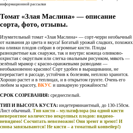
информационной рассылки
Томат «Злая Маслина» — описание
сорта, фото, отзывы.
Изумительный томат «Злая Маслина» — сорт-черри необычный
от названия до цвета и вкуса! Богатый урожай сладких, похожих
на оливки плодов собран в огромные кисти. Плоды
разноцветные как снаружи, так и внутри: кожица оливково-
охристая с округлым или слегка овальным рисунком, мякоть —
зелёный мрамор с красно-оранжевыми разводами —
необыкновенно красиво! Сорт удобен в выращивании, не
перерастает в рассаде, устойчив к болезням, неплохо хранится.
Хорошо растет и в теплицах, и в открытом грунте. Очень его
любим за красоту,
ВКУС
и шикарную урожайность!
СРОК СОЗРЕВАНИЯ:
среднеспелый.
ТИП И ВЫСОТА КУСТА:
индетерминантный, до 130-150см.
Лист обычный.
Тип кисти – мультифлора (на одной кисти
невероятное количество некрупных плодов: видимо-
невидимо! Сосчитать невозможно! Они зреют и зреют! И
снова завязываются! Не кисти – а томатный конвейер!)