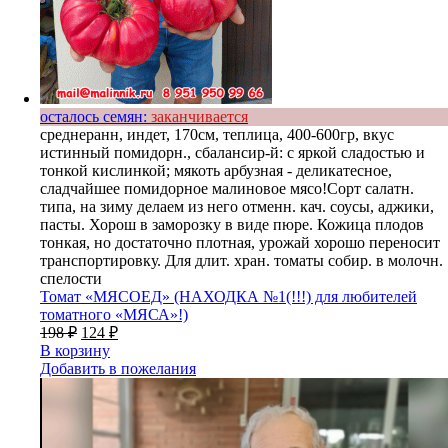
осталось семян:
заканчивается
среднеранн, индет, 170см, теплица, 400-600гр, вкус
истинный помидорн., сбалансир-й: с яркой сладостью и
тонкой кислинкой; мякоть арбузная - деликатесное,
сладчайшее помидорное малиновое мясо!Сорт салатн.
типа, на зиму делаем из него отменн. кач. соусы, аджики,
пасты. Хорош в заморозку в виде пюре. Кожица плодов
тонкая, но достаточно плотная, урожай хорошо переносит
транспортировку. Для длит. хран. томаты собир. в молочн.
спелости
Томат «МЯСОЕД» (НАХОДКА №1(!!!) для любителей
томатного «МЯСА»!)
198
₽
124
₽
В корзину
Добавить в пожелания