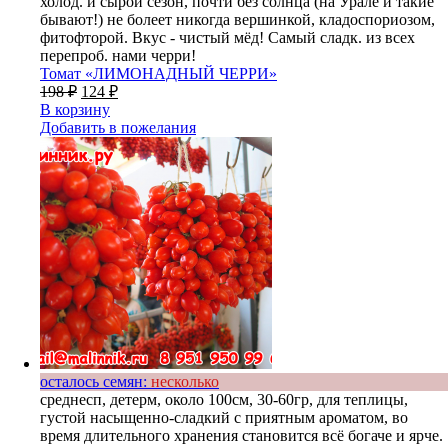
холод. и сырой сезон, почти без солнца (на Урале и такие
бывают!) не болеет никогда вершинкой, кладоспориозом,
фитофторой. Вкус - чистый мёд! Самый сладк. из всех
перепроб. нами черри!
Томат «ЛИМОНАДНЫЙ ЧЕРРИ»
198
₽
124
₽
В корзину
Добавить в пожелания
осталось семян:
несколько
среднесп, детерм, около 100см, 30-60гр, для теплицы,
густой насыщенно-сладкий с приятным ароматом, во
время длительного хранения становится всё богаче и ярче.