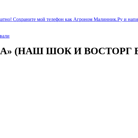
атно! Сохраните мой телефон как Агроном Малинник.Ру и напиш
ивали
КА» (НАШ ШОК И ВОСТОРГ В 