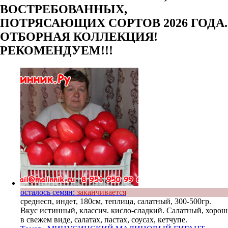
ВОСТРЕБОВАННЫХ,
ПОТРЯСАЮЩИХ СОРТОВ 2026 ГОДА.
ОТБОРНАЯ КОЛЛЕКЦИЯ!
РЕКОМЕНДУЕМ!!!
осталось семян:
заканчивается
среднесп, индет, 180см, теплица, салатный, 300-500гр.
Вкус истинный, классич. кисло-сладкий. Салатный, хорош
в свежем виде, салатах, пастах, соусах, кетчупе.