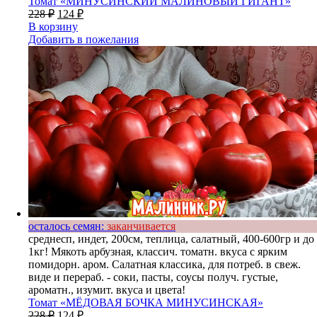
Томат «МИНУСИНСКИЙ МАЛИНОВЫЙ ГИГАНТ»
228
₽
124
₽
В корзину
Добавить в пожелания
осталось семян:
заканчивается
среднесп, индет, 200см, теплица, салатный, 400-600гр и до
1кг! Мякоть арбузная, классич. томатн. вкуса с ярким
помидорн. аром. Салатная классика, для потреб. в свеж.
виде и перераб. - соки, пасты, соусы получ. густые,
ароматн., изумит. вкуса и цвета!
Томат «МЁДОВАЯ БОЧКА МИНУСИНСКАЯ»
228
₽
124
₽