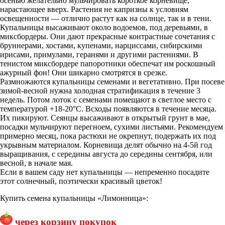
осенью желательно мульчировать короткое корневище,
нарастающее вверх. Растения не капризны к условиям
освещенности — отлично растут как на солнце, так и в тени.
Купальницы высаживают около водоемов, под деревьями, в
миксбордеры. Они дают прекрасные контрастные сочетания с
бруннерами, хостами, купенами, нарциссами, сибирскими
ирисами, примулами, геранями и другими растениями. В
тенистом миксбордере папоротники обеспечат им роскошный
ажурный фон! Они шикарно смотрятся в срезке.
Размножаются купальницы семенами и вегетативно. При посеве
зимой-весной нужна холодная стратификация в течение 3
недель. Потом лоток с семенами помещают в светлое место с
температурой +18-20°С. Всходы появляются в течение месяца.
Их пикируют. Сеянцы высаживают в открытый грунт в мае,
посадки мульчируют перегноем, сухими листьями. Рекомендуем
примерно месяц, пока растюхи не окрепнут, подержать их под
укрывным материалом. Корневища делят обычно на 4-5й год
выращивания, с середины августа до середины сентября, или
весной, в начале мая.
Если в вашем саду нет купальницы — непременно посадите
этот солнечный, поэтически красивый цветок!
Купить семена купальницы «Лимонница»:
через корзину покупок