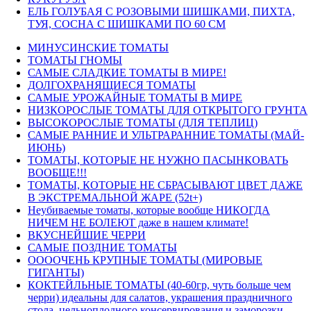
ЕЛЬ ГОЛУБАЯ С РОЗОВЫМИ ШИШКАМИ, ПИХТА,
ТУЯ, СОСНА С ШИШКАМИ ПО 60 СМ
МИНУСИНСКИЕ ТОМАТЫ
ТОМАТЫ ГНОМЫ
САМЫЕ СЛАДКИЕ ТОМАТЫ В МИРЕ!
ДОЛГОХРАНЯЩИЕСЯ ТОМАТЫ
САМЫЕ УРОЖАЙНЫЕ ТОМАТЫ В МИРЕ
НИЗКОРОСЛЫЕ ТОМАТЫ ДЛЯ ОТКРЫТОГО ГРУНТА
ВЫСОКОРОСЛЫЕ ТОМАТЫ (ДЛЯ ТЕПЛИЦ)
САМЫЕ РАННИЕ И УЛЬТРАРАННИЕ ТОМАТЫ (МАЙ-
ИЮНЬ)
ТОМАТЫ, КОТОРЫЕ НЕ НУЖНО ПАСЫНКОВАТЬ
ВООБЩЕ!!!
ТОМАТЫ, КОТОРЫЕ НЕ СБРАСЫВАЮТ ЦВЕТ ДАЖЕ
В ЭКСТРЕМАЛЬНОЙ ЖАРЕ (52t+)
Неубиваемые томаты, которые вообще НИКОГДА
НИЧЕМ НЕ БОЛЕЮТ даже в нашем климате!
ВКУСНЕЙШИЕ ЧЕРРИ
САМЫЕ ПОЗДНИЕ ТОМАТЫ
ООООЧЕНЬ КРУПНЫЕ ТОМАТЫ (МИРОВЫЕ
ГИГАНТЫ)
КОКТЕЙЛЬНЫЕ ТОМАТЫ (40-60гр, чуть больше чем
черри) идеальны для салатов, украшения праздничного
стола, цельноплодного консервирования и заморозки