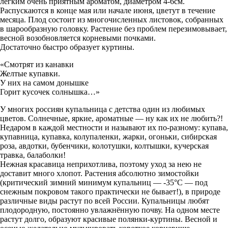
легким очень приятным ароматом, диаметром 4-6см.
Распускаются в конце мая или начале июня, цветут в течение
месяца. Плод состоит из многочисленных листовок, собранных
в шарообразную головку. Растение без проблем перезимовывает,
весной возобновляется корневыми почками.
Достаточно быстро образует куртины.
«Смотрят из канавки
Желтые купавки.
У них на самом донышке
Горит кусочек солнышка…»
У многих россиян купальница с детства один из любимых
цветов. Солнечные, яркие, ароматные — ну как их не любить?!
Недаром в каждой местности и называют их по-разному: купава,
купавница, купавка, колупаленки, жарки, огоньки, сибирская
роза, авдотки, бубенчики, колотушки, колтышки, кучерская
травка, балаболки!
Нежная красавица неприхотлива, поэтому уход за нею не
доставит много хлопот. Растения абсолютно зимостойки
(критический зимний минимум купальниц — -35°С — под
снежным покровом такого практически не бывает!), в природе
различные виды растут по всей России. Купальницы любят
плодородную, постоянно увлажнённую почву. На одном месте
растут долго, образуют красивые полянки-куртины. Весной и