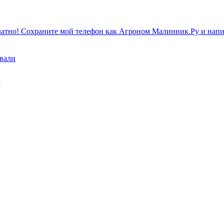
атно! Сохраните мой телефон как Агроном Малинник.Ру и напиш
ивали
»