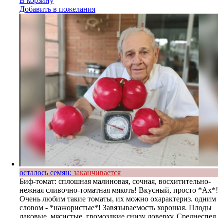
В корзину
Добавить в пожелания
осталось семян:
заканчивается
Биф-томат: сплошная малиновая, сочная, восхитительно-
нежная сливочно-томатная мякоть! Вкусный, просто *Ах*!
Очень любим такие томаты, их можно охарактериз. одним
словом - *нажористые*! Завязываемость хорошая. Плоды
лаковые, мясистые, громоздкие снизу доверху. Среднеспел,