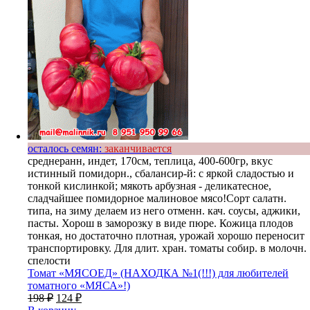
осталось семян:
заканчивается
среднеранн, индет, 170см, теплица, 400-600гр, вкус
истинный помидорн., сбалансир-й: с яркой сладостью и
тонкой кислинкой; мякоть арбузная - деликатесное,
сладчайшее помидорное малиновое мясо!Сорт салатн.
типа, на зиму делаем из него отменн. кач. соусы, аджики,
пасты. Хорош в заморозку в виде пюре. Кожица плодов
тонкая, но достаточно плотная, урожай хорошо переносит
транспортировку. Для длит. хран. томаты собир. в молочн.
спелости
Томат «МЯСОЕД» (НАХОДКА №1(!!!) для любителей
томатного «МЯСА»!)
198
₽
124
₽