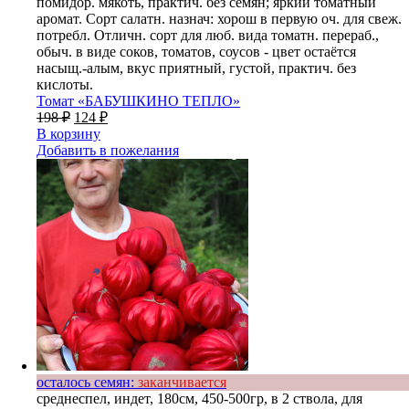
помидор. мякоть, практич. без семян; яркий томатный
аромат. Сорт салатн. назнач: хорош в первую оч. для свеж.
потребл. Отличн. сорт для люб. вида томатн. перераб.,
обыч. в виде соков, томатов, соусов - цвет остаётся
насыщ.-алым, вкус приятный, густой, практич. без
кислоты.
Томат «БАБУШКИНО ТЕПЛО»
198
₽
124
₽
В корзину
Добавить в пожелания
осталось семян:
заканчивается
среднеспел, индет, 180см, 450-500гр, в 2 ствола, для