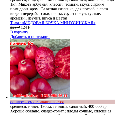
1кг! Мякоть арбузная, классич. томатн. вкуса с ярким
помидорн. аром. Салатная классика, для потреб. в свеж.
виде и перераб. - соки, пасты, соусы получ. густые,
ароматн., изумит. вкуса и цвета!
Томат «МЁДОВАЯ БОЧКА МИНУСИНСКАЯ»
228
₽
124
₽
В корзину
Добавить в пожелания
осталось семян:
заканчивается
среднесп, индет, 180см, теплица, салатный, 400-600 гр.
Хорошо сбаланс. сладко-томат.; плоды сочные, сплошная