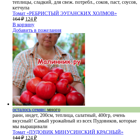
теплицы, сладкий, для свеж. потребл., соков, паст, соусов,
кетчупа
Томат «РЕБРИСТЫЙ ЭУГАНСКИХ ХОЛМОВ»
164
₽
124
₽
В корзину
Добавить в пожелания
осталось семян:
много
ранн, индет, 200см, теплица, салатный, 400гр, очень
вкусный! Самый урожайный из всех Пудовиков, которые
мы выращивали
Томат «ПУДОВИК МИНУСИНСКИЙ КРАСНЫЙ»
144
₽
124
₽