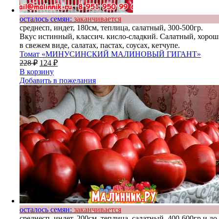
осталось семян:
заканчивается
среднесп, индет, 180см, теплица, салатный, 300-500гр.
Вкус истинный, классич. кисло-сладкий. Салатный, хорош
в свежем виде, салатах, пастах, соусах, кетчупе.
Томат «МИНУСИНСКИЙ МАЛИНОВЫЙ ГИГАНТ»
228
₽
124
₽
В корзину
Добавить в пожелания
осталось семян:
заканчивается
среднесп, индет, 200см, теплица, салатный, 400-600гр и до