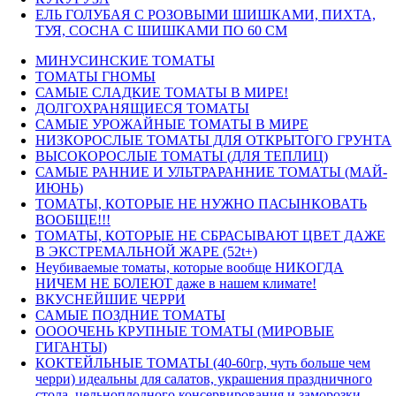
ЕЛЬ ГОЛУБАЯ С РОЗОВЫМИ ШИШКАМИ, ПИХТА,
ТУЯ, СОСНА С ШИШКАМИ ПО 60 СМ
МИНУСИНСКИЕ ТОМАТЫ
ТОМАТЫ ГНОМЫ
САМЫЕ СЛАДКИЕ ТОМАТЫ В МИРЕ!
ДОЛГОХРАНЯЩИЕСЯ ТОМАТЫ
САМЫЕ УРОЖАЙНЫЕ ТОМАТЫ В МИРЕ
НИЗКОРОСЛЫЕ ТОМАТЫ ДЛЯ ОТКРЫТОГО ГРУНТА
ВЫСОКОРОСЛЫЕ ТОМАТЫ (ДЛЯ ТЕПЛИЦ)
САМЫЕ РАННИЕ И УЛЬТРАРАННИЕ ТОМАТЫ (МАЙ-
ИЮНЬ)
ТОМАТЫ, КОТОРЫЕ НЕ НУЖНО ПАСЫНКОВАТЬ
ВООБЩЕ!!!
ТОМАТЫ, КОТОРЫЕ НЕ СБРАСЫВАЮТ ЦВЕТ ДАЖЕ
В ЭКСТРЕМАЛЬНОЙ ЖАРЕ (52t+)
Неубиваемые томаты, которые вообще НИКОГДА
НИЧЕМ НЕ БОЛЕЮТ даже в нашем климате!
ВКУСНЕЙШИЕ ЧЕРРИ
САМЫЕ ПОЗДНИЕ ТОМАТЫ
ООООЧЕНЬ КРУПНЫЕ ТОМАТЫ (МИРОВЫЕ
ГИГАНТЫ)
КОКТЕЙЛЬНЫЕ ТОМАТЫ (40-60гр, чуть больше чем
черри) идеальны для салатов, украшения праздничного
стола, цельноплодного консервирования и заморозки