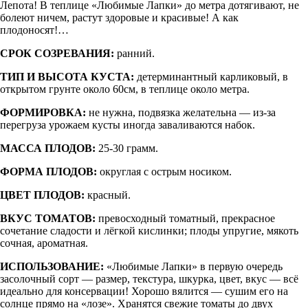
Лепота! В теплице «Любимые Лапки» до метра дотягивают, не
болеют ничем, растут здоровые и красивые! А как
плодоносят!…
СРОК СОЗРЕВАНИЯ:
ранний.
ТИП И ВЫСОТА КУСТА:
детерминантный карликовый, в
открытом грунте около 60см, в теплице около метра.
ФОРМИРОВКА:
не нужна, подвязка желательна — из-за
перегруза урожаем кусты иногда заваливаются набок.
МАССА ПЛОДОВ:
25-30 грамм.
ФОРМА ПЛОДОВ:
округлая с острым носиком.
ЦВЕТ ПЛОДОВ:
красный.
ВКУС ТОМАТОВ:
превосходный томатный, прекрасное
сочетание сладости и лёгкой кислинки; плоды упругие, мякоть
сочная, ароматная.
ИСПОЛЬЗОВАНИЕ:
«Любимые Лапки» в первую очередь
засолочный сорт — размер, текстура, шкурка, цвет, вкус — всё
идеально для консервации! Хорошо вялится — сушим его на
солнце прямо на «лозе». Хранятся свежие томаты до двух