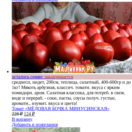
осталось семян:
заканчивается
среднесп, индет, 200см, теплица, салатный, 400-600гр и до
1кг! Мякоть арбузная, классич. томатн. вкуса с ярким
помидорн. аром. Салатная классика, для потреб. в свеж.
виде и перераб. - соки, пасты, соусы получ. густые,
ароматн., изумит. вкуса и цвета!
Томат «МЁДОВАЯ БОЧКА МИНУСИНСКАЯ»
228
₽
124
₽
В корзину
Добавить в пожелания