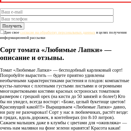
Даю свое
согласие на обработку персональных данных
в целях получения
информационной рассылки
Сорт томата «Любимые Лапки» —
описание и отзывы.
Томат «Любимые Лапки» — бесподобный карликовый сорт!
Попробуйте вырастить — будете приятно удивлены
необычными характеристиками растения и плодов: компактные
кусты-лапочки с плотными густыми листьями и огромными
многоцветковыми кистями красных остроносых томатиков
размером с грецкий орех (на кисти до 50 завязей и более!) Кто
бы ни увидел, всегда восторг: «Боже, целый букетище цветов!
Красивущий какой!!!» Выращиваем «Любимые Лапки» давно,
ни разу не разочаровал! Сорт у нас в любимчиках, растёт везде:
в грядах, вдоль дорожек, в контейнерах (по 8-10 литров).
Сажаем малышек даже в клумбы с цветами для «оживляжа» —
очень нам малявки на фоне зелени нравятся! Красота какая!