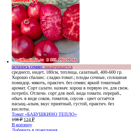
осталось семян:
заканчивается
среднесп, индет, 180см, теплица, салатный, 400-600 гр.
Хорошо сбаланс. сладко-томат.; плоды сочные, сплошная
помидор. мякоть, практич. без семян; яркий томатный
аромат. Сорт салатн. назнач: хорош в первую оч. для свеж.
потребл. Отличн. сорт для люб. вида томатн. перераб.,
обыч. в виде соков, томатов, соусов - цвет остаётся
насыщ.-алым, вкус приятный, густой, практич. без
кислоты.
Томат «БАБУШКИНО ТЕПЛО»
198
₽
124
₽
В корзину
Добавить в пожелания