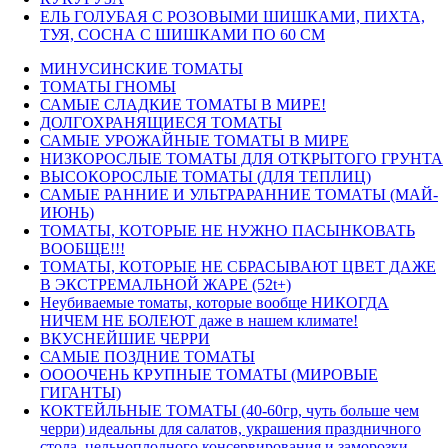
ЕЛЬ ГОЛУБАЯ С РОЗОВЫМИ ШИШКАМИ, ПИХТА,
ТУЯ, СОСНА С ШИШКАМИ ПО 60 СМ
МИНУСИНСКИЕ ТОМАТЫ
ТОМАТЫ ГНОМЫ
САМЫЕ СЛАДКИЕ ТОМАТЫ В МИРЕ!
ДОЛГОХРАНЯЩИЕСЯ ТОМАТЫ
САМЫЕ УРОЖАЙНЫЕ ТОМАТЫ В МИРЕ
НИЗКОРОСЛЫЕ ТОМАТЫ ДЛЯ ОТКРЫТОГО ГРУНТА
ВЫСОКОРОСЛЫЕ ТОМАТЫ (ДЛЯ ТЕПЛИЦ)
САМЫЕ РАННИЕ И УЛЬТРАРАННИЕ ТОМАТЫ (МАЙ-
ИЮНЬ)
ТОМАТЫ, КОТОРЫЕ НЕ НУЖНО ПАСЫНКОВАТЬ
ВООБЩЕ!!!
ТОМАТЫ, КОТОРЫЕ НЕ СБРАСЫВАЮТ ЦВЕТ ДАЖЕ
В ЭКСТРЕМАЛЬНОЙ ЖАРЕ (52t+)
Неубиваемые томаты, которые вообще НИКОГДА
НИЧЕМ НЕ БОЛЕЮТ даже в нашем климате!
ВКУСНЕЙШИЕ ЧЕРРИ
САМЫЕ ПОЗДНИЕ ТОМАТЫ
ООООЧЕНЬ КРУПНЫЕ ТОМАТЫ (МИРОВЫЕ
ГИГАНТЫ)
КОКТЕЙЛЬНЫЕ ТОМАТЫ (40-60гр, чуть больше чем
черри) идеальны для салатов, украшения праздничного
стола, цельноплодного консервирования и заморозки