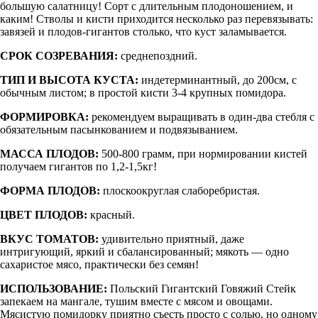
большую салатницу! Сорт с длительным плодоношением, и
каким! Стволы и кисти приходится несколько раз перевязывать:
завязей и плодов-гигантов столько, что куст заламывается.
СРОК СОЗРЕВАНИЯ:
среднепоздний.
ТИП И ВЫСОТА КУСТА:
индетерминантный, до 200см, с
обычным листом; в простой кисти 3-4 крупных помидора.
ФОРМИРОВКА:
рекомендуем выращивать в один-два стебля с
обязательным пасынкованием и подвязыванием.
МАССА ПЛОДОВ:
500-800 грамм, при нормировании кистей
получаем гигантов по 1,2-1,5кг!
ФОРМА ПЛОДОВ:
плоскоокруглая слаборебристая.
ЦВЕТ ПЛОДОВ:
красный.
ВКУС ТОМАТОВ:
удивительно приятный, даже
интригующий, яркий и сбалансированный; мякоть — одно
сахаристое мясо, практически без семян!
ИСПОЛЬЗОВАНИЕ:
Польский Гигантский Говяжий Стейк
запекаем на мангале, тушим вместе с мясом и овощами.
Мясистую помидорку приятно съесть просто с солью, но одному