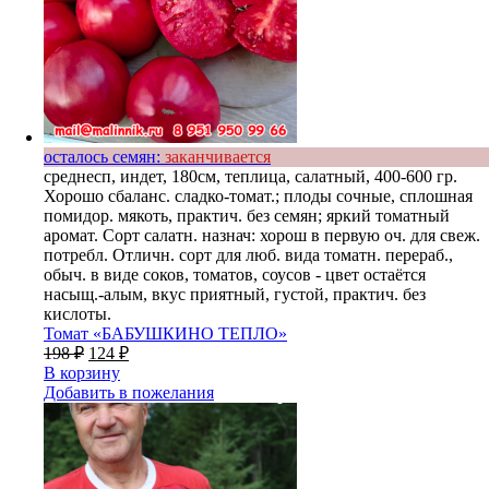
осталось семян:
заканчивается
среднесп, индет, 180см, теплица, салатный, 400-600 гр.
Хорошо сбаланс. сладко-томат.; плоды сочные, сплошная
помидор. мякоть, практич. без семян; яркий томатный
аромат. Сорт салатн. назнач: хорош в первую оч. для свеж.
потребл. Отличн. сорт для люб. вида томатн. перераб.,
обыч. в виде соков, томатов, соусов - цвет остаётся
насыщ.-алым, вкус приятный, густой, практич. без
кислоты.
Томат «БАБУШКИНО ТЕПЛО»
198
₽
124
₽
В корзину
Добавить в пожелания