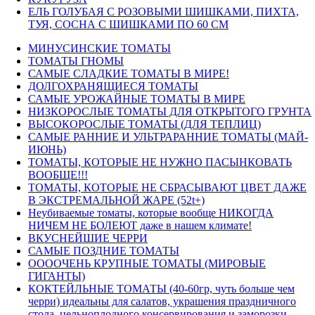
ЕЛЬ ГОЛУБАЯ С РОЗОВЫМИ ШИШКАМИ, ПИХТА,
ТУЯ, СОСНА С ШИШКАМИ ПО 60 СМ
МИНУСИНСКИЕ ТОМАТЫ
ТОМАТЫ ГНОМЫ
САМЫЕ СЛАДКИЕ ТОМАТЫ В МИРЕ!
ДОЛГОХРАНЯЩИЕСЯ ТОМАТЫ
САМЫЕ УРОЖАЙНЫЕ ТОМАТЫ В МИРЕ
НИЗКОРОСЛЫЕ ТОМАТЫ ДЛЯ ОТКРЫТОГО ГРУНТА
ВЫСОКОРОСЛЫЕ ТОМАТЫ (ДЛЯ ТЕПЛИЦ)
САМЫЕ РАННИЕ И УЛЬТРАРАННИЕ ТОМАТЫ (МАЙ-
ИЮНЬ)
ТОМАТЫ, КОТОРЫЕ НЕ НУЖНО ПАСЫНКОВАТЬ
ВООБЩЕ!!!
ТОМАТЫ, КОТОРЫЕ НЕ СБРАСЫВАЮТ ЦВЕТ ДАЖЕ
В ЭКСТРЕМАЛЬНОЙ ЖАРЕ (52t+)
Неубиваемые томаты, которые вообще НИКОГДА
НИЧЕМ НЕ БОЛЕЮТ даже в нашем климате!
ВКУСНЕЙШИЕ ЧЕРРИ
САМЫЕ ПОЗДНИЕ ТОМАТЫ
ООООЧЕНЬ КРУПНЫЕ ТОМАТЫ (МИРОВЫЕ
ГИГАНТЫ)
КОКТЕЙЛЬНЫЕ ТОМАТЫ (40-60гр, чуть больше чем
черри) идеальны для салатов, украшения праздничного
стола, цельноплодного консервирования и заморозки