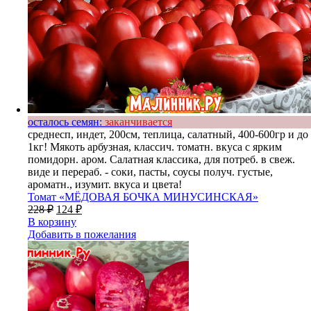
осталось семян:
заканчивается
среднесп, индет, 200см, теплица, салатный, 400-600гр и до
1кг! Мякоть арбузная, классич. томатн. вкуса с ярким
помидорн. аром. Салатная классика, для потреб. в свеж.
виде и перераб. - соки, пасты, соусы получ. густые,
ароматн., изумит. вкуса и цвета!
Томат «МЁДОВАЯ БОЧКА МИНУСИНСКАЯ»
228
₽
124
₽
В корзину
Добавить в пожелания