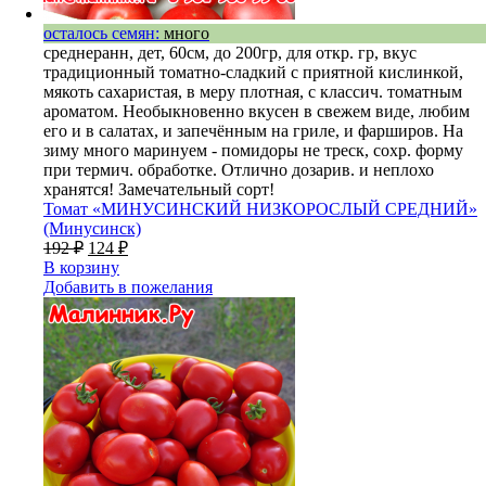
осталось семян:
много
среднеранн, дет, 60см, до 200гр, для откр. гр, вкус
традиционный томатно-сладкий с приятной кислинкой,
мякоть сахаристая, в меру плотная, с классич. томатным
ароматом. Необыкновенно вкусен в свежем виде, любим
его и в салатах, и запечённым на гриле, и фарширов. На
зиму много маринуем - помидоры не треск, сохр. форму
при термич. обработке. Отлично дозарив. и неплохо
хранятся! Замечательный сорт!
Томат «МИНУСИНСКИЙ НИЗКОРОСЛЫЙ СРЕДНИЙ»
(Минусинск)
192
₽
124
₽
В корзину
Добавить в пожелания