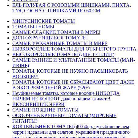
ЕЛЬ ГОЛУБАЯ С РОЗОВЫМИ ШИШКАМИ, ПИХТА,
ТУЯ, СОСНА С ШИШКАМИ ПО 60 СМ
МИНУСИНСКИЕ ТОМАТЫ
ТОМАТЫ ГНОМЫ
САМЫЕ СЛАДКИЕ ТОМАТЫ В МИРЕ!
ДОЛГОХРАНЯЩИЕСЯ ТОМАТЫ
САМЫЕ УРОЖАЙНЫЕ ТОМАТЫ В МИРЕ
НИЗКОРОСЛЫЕ ТОМАТЫ ДЛЯ ОТКРЫТОГО ГРУНТА
ВЫСОКОРОСЛЫЕ ТОМАТЫ (ДЛЯ ТЕПЛИЦ)
САМЫЕ РАННИЕ И УЛЬТРАРАННИЕ ТОМАТЫ (МАЙ-
ИЮНЬ)
ТОМАТЫ, КОТОРЫЕ НЕ НУЖНО ПАСЫНКОВАТЬ
ВООБЩЕ!!!
ТОМАТЫ, КОТОРЫЕ НЕ СБРАСЫВАЮТ ЦВЕТ ДАЖЕ
В ЭКСТРЕМАЛЬНОЙ ЖАРЕ (52t+)
Неубиваемые томаты, которые вообще НИКОГДА
НИЧЕМ НЕ БОЛЕЮТ даже в нашем климате!
ВКУСНЕЙШИЕ ЧЕРРИ
САМЫЕ ПОЗДНИЕ ТОМАТЫ
ООООЧЕНЬ КРУПНЫЕ ТОМАТЫ (МИРОВЫЕ
ГИГАНТЫ)
КОКТЕЙЛЬНЫЕ ТОМАТЫ (40-60гр, чуть больше чем
черри) идеальны для салатов, украшения праздничного
стола, цельноплодного консервирования и заморозки