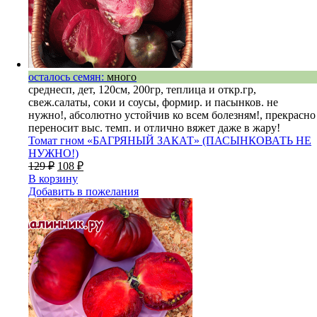
осталось семян:
много
среднесп, дет, 120см, 200гр, теплица и откр.гр,
свеж.салаты, соки и соусы, формир. и пасынков. не
нужно!, абсолютно устойчив ко всем болезням!, прекрасно
переносит выс. темп. и отлично вяжет даже в жару!
Томат гном «БАГРЯНЫЙ ЗАКАТ» (ПАСЫНКОВАТЬ НЕ
НУЖНО!)
129
₽
108
₽
В корзину
Добавить в пожелания