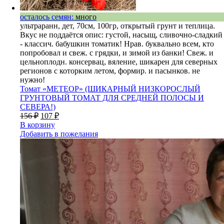
осталось семян:
много
ультраранн, дет, 70см, 100гр, открытый грунт и теплица.
Вкус не поддаётся опис: густой, насыщ, сливочно-сладкий
- классич. бабушкин томатик! Нрав. буквально всем, кто
попробовал и свеж. с грядки, и зимой из банки! Свеж. и
цельноплодн. консервац, вяление, шикарен для северных
регионов с которким летом, формир. и пасынков. не
нужно!
Томат «МЕТЕОР» (ШИКАРНЫЙ НИЗКОРОСЛЫЙ
ГРУНТОВЫЙ ТОМАТ ДЛЯ СРЕДНЕЙ ПОЛОСЫ И
СЕВЕРА!)
156
₽
107
₽
В корзину
Добавить в пожелания