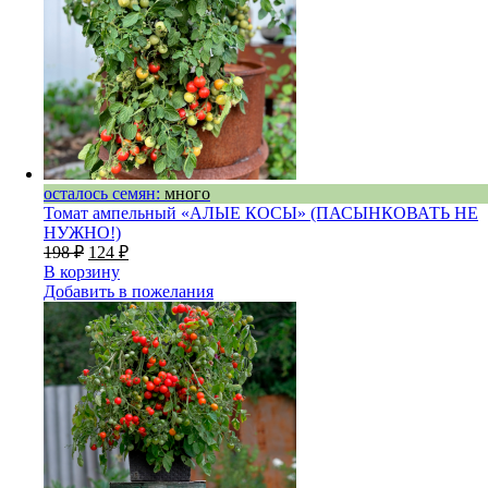
осталось семян:
много
Томат ампельный «АЛЫЕ КОСЫ» (ПАСЫНКОВАТЬ НЕ
НУЖНО!)
198
₽
124
₽
В корзину
Добавить в пожелания