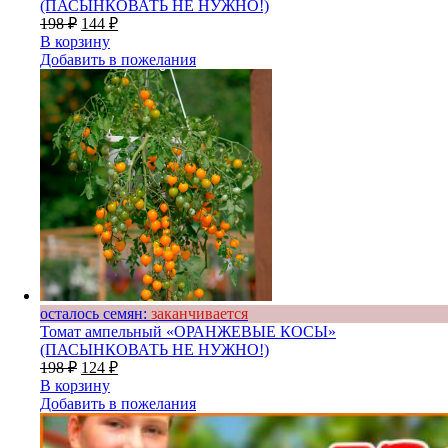
(ПАСЫНКОВАТЬ НЕ НУЖНО!)
198
₽
144
₽
В корзину
Добавить в пожелания
осталось семян:
заканчивается
Томат ампельный «ОРАНЖЕВЫЕ КОСЫ»
(ПАСЫНКОВАТЬ НЕ НУЖНО!)
198
₽
124
₽
В корзину
Добавить в пожелания